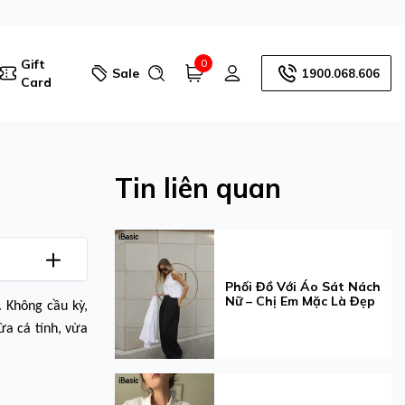
Gift
0
Sale
1900.068.606
Card
Tin liên quan
Phối Đồ Với Áo Sát Nách
Nữ – Chị Em Mặc Là Đẹp
 Không cầu kỳ,
ừa cá tính, vừa