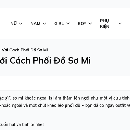
PHỤ
NỮ
NAM
GIRL
BOY
KIỆN
 Với Cách Phối Đồ Sơ Mi
ới Cách Phối Đồ Sơ Mi
 gì”, sơ mi khoác ngoài lại âm thầm lên ngôi như một vị cứu tinh.
 khoác ngoài và một chút khéo léo
phối đồ
– bạn đã có ngay outfit v
uốn hút và tinh tế nhé!