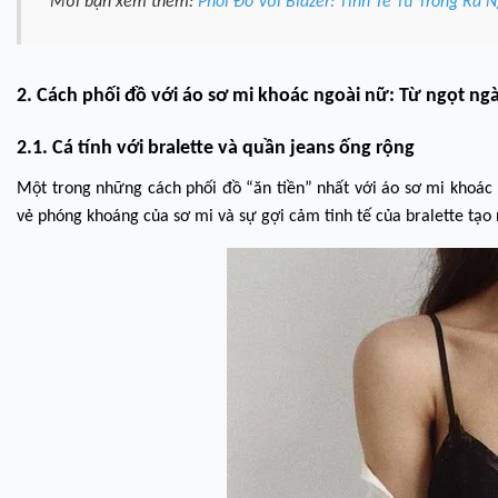
"Mời bạn xem thêm:
Phối Đồ Với Blazer: Tinh Tế Từ Trong Ra 
2. Cách phối đồ với áo sơ mi khoác ngoài nữ: Từ ngọt ng
2.1. Cá tính với bralette và quần jeans ống rộng
Một trong những cách phối đồ “ăn tiền” nhất với áo sơ mi khoác 
vẻ phóng khoáng của sơ mi và sự gợi cảm tinh tế của bralette tạo