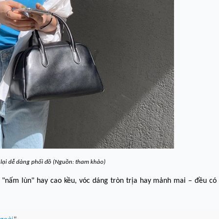
lại dễ dàng phối đồ (Nguồn: tham khảo)
 "nấm lùn" hay cao kều, vóc dáng tròn trịa hay mảnh mai – đều có 