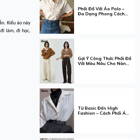
Phối Đồ Với Áo Polo –
Đa Dạng Phong Cách
Nàng Muốn!
ẳn. Kiểu áo này
i làm, đi học,
Gợi Ý Công Thức Phối Đồ
Với Màu Nâu Cho Nàng
Thêm Xinh
Từ Basic Đến High
Fashion – Cách Phối Áo
Cổ Lọ Khiến Ai Cũng
Trầm Trồ