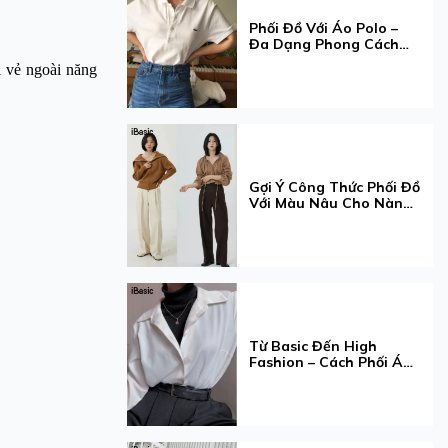
Phối Đồ Với Áo Polo –
Đa Dạng Phong Cách
Nàng Muốn!
 vẻ ngoài năng
Gợi Ý Công Thức Phối Đồ
Với Màu Nâu Cho Nàng
Thêm Xinh
Từ Basic Đến High
Fashion – Cách Phối Áo
Cổ Lọ Khiến Ai Cũng
Trầm Trồ