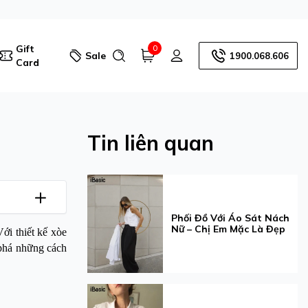
Gift
0
Sale
1900.068.606
Card
Tin liên quan
Phối Đồ Với Áo Sát Nách
Nữ – Chị Em Mặc Là Đẹp
Với thiết kế xòe
há những cách