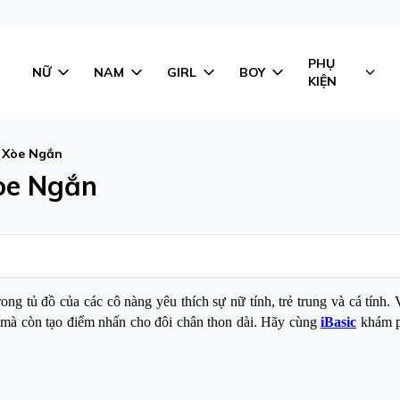
PHỤ
NỮ
NAM
GIRL
BOY
KIỆN
y Xòe Ngắn
òe Ngắn
rong tủ đồ của các cô nàng yêu thích sự nữ tính, trẻ trung và cá tính. 
n mà còn tạo điểm nhấn cho đôi chân thon dài. Hãy cùng
iBasic
khám p