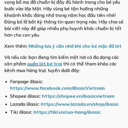
vọng bố mẹ đã chuẩn bị đầy đủ hành trang cho bé yêu
bước vào lớp Một. Hãy cùng bé tận hưởng những
khoảnh khắc đáng nhớ trong năm học đầu tiên nhé!
Đừng bỏ lỡ bất kỳ thông tin quan trọng nào. Hãy chia sẻ
bài viết này để giúp nhiều phụ huynh khác chuẩn bị tốt
hơn cho con yêu.
Xem thêm:
Những lưu ý cần nhớ khi cho bé mặc đồ lót
Và nếu các bạn đang tìm kiếm một nơi có đa dạng các
sản phẩm
quần lót
bé trai
thì có thể tham khảo các
kênh mua hàng trực tuyến dưới đây:
Fanpage iBasic:
https://www.facebook.com/iBasicVietnam
Shopee iBasic:
https://shopee.vn/ibasicvietnam
Lazada iBasic:
https://www.lazada.vn/shop/ibasic
Tiki iBasic:
https://tiki.vn/cua-hang/ibasic