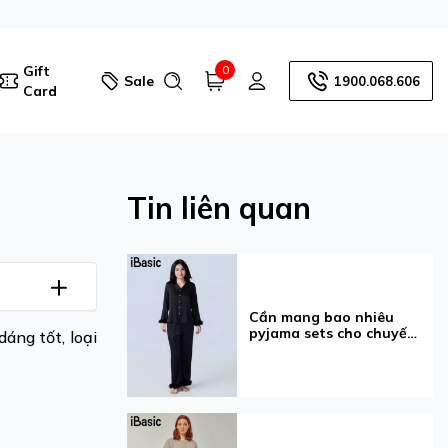
Gift
0
Sale
1900.068.606
Card
Tin liên quan
Cần mang bao nhiêu
pyjama sets cho chuyến
áng tốt, loại
đi 3-7 ngày?