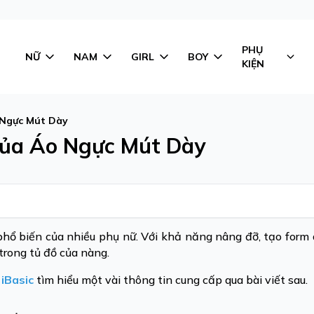
PHỤ
NỮ
NAM
GIRL
BOY
KIỆN
 Ngực Mút Dày
Của Áo Ngực Mút Dày
hổ biến của nhiều phụ nữ. Với khả năng nâng đỡ, tạo form d
trong tủ đồ của nàng.
g
iBasic
tìm hiểu một vài thông tin cung cấp qua bài viết sau.