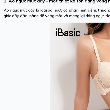
1. Áo ngực mút dày - một thiết kế tôn dáng vòng 
Áo ngực mút dày là loại áo ngực có phần mút đệm, thườn
giác đầy đặn, nâng đỡ vòng một và mang lại dáng ngực đ