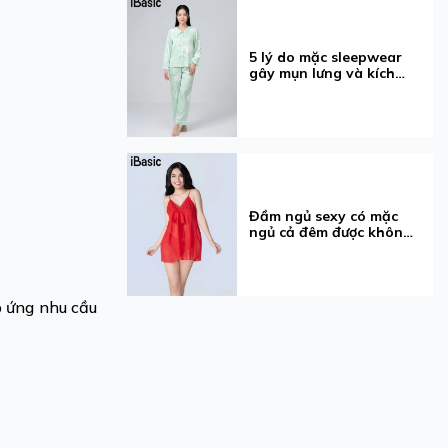
5 lý do mặc sleepwear
gây mụn lưng và kích
ứng
Đầm ngủ sexy có mặc
ngủ cả đêm được không?
5 điều cần biết
p ứng nhu cầu