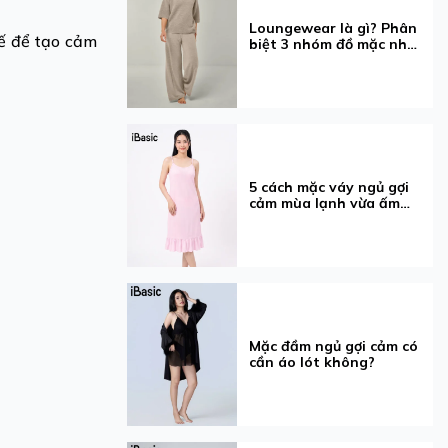
Loungewear là gì? Phân
kế để tạo cảm
biệt 3 nhóm đồ mặc nhà
dễ nhầm
5 cách mặc váy ngủ gợi
cảm mùa lạnh vừa ấm
vừa xinh
Mặc đầm ngủ gợi cảm có
cần áo lót không?