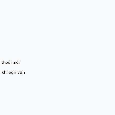
c thoải mái.
ả khi bạn vận