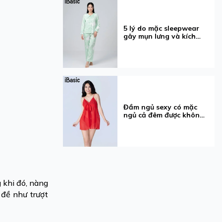
5 lý do mặc sleepwear
gây mụn lưng và kích
ứng
Đầm ngủ sexy có mặc
ngủ cả đêm được không?
5 điều cần biết
 khi đó, nàng
 đề như trượt