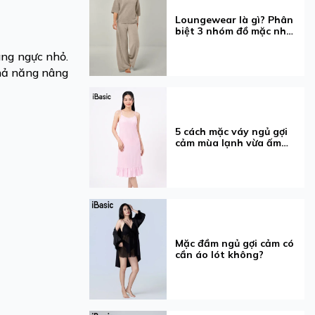
Loungewear là gì? Phân
biệt 3 nhóm đồ mặc nhà
dễ nhầm
àng ngực nhỏ.
khả năng nâng
5 cách mặc váy ngủ gợi
cảm mùa lạnh vừa ấm
vừa xinh
Mặc đầm ngủ gợi cảm có
cần áo lót không?