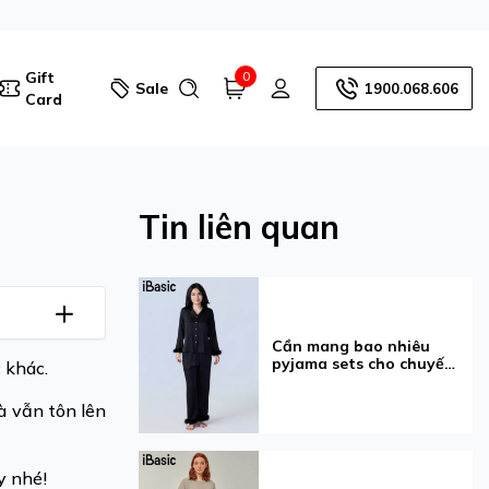
Gift
0
Sale
1900.068.606
Card
Tin liên quan
Cần mang bao nhiêu
pyjama sets cho chuyến
c khác.
đi 3-7 ngày?
à vẫn tôn lên
y nhé!