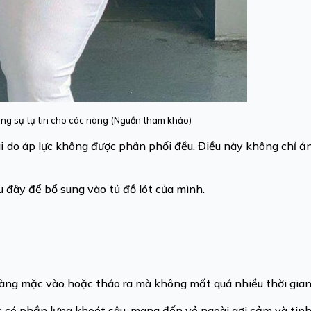
ng sự tự tin cho các nàng (Nguồn tham khảo)
vai do áp lực không được phân phối đều. Điều này không chỉ 
 đây để bổ sung vào tủ đồ lót của mình.
ễ dàng mặc vào hoặc tháo ra mà không mất quá nhiều thời gia
c có phần lưng khoét sâu, mang đến vẻ ngoài gợi cảm và tinh