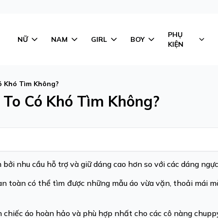
PHỤ
NỮ
NAM
GIRL
BOY
KIỆN
ó Khó Tìm Không?
 To Có Khó Tìm Không?
 bởi nhu cầu hỗ trợ và giữ dáng cao hơn so với các dáng ngự
oàn toàn có thể tìm được những mẫu áo vừa vặn, thoải mái m
n chiếc áo hoàn hảo và phù hợp nhất cho các cô nàng chupp