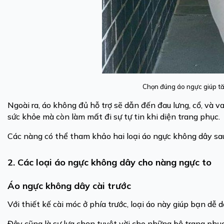
Chọn đúng áo ngực giúp tă
Ngoài ra, áo không đủ hỗ trợ sẽ dẫn đến đau lưng, cổ, và 
sức khỏe mà còn làm mất đi sự tự tin khi diện trang phục.
Các nàng có thể tham khảo hai loại áo ngực không dây sau
2. Các loại áo ngực không dây cho nàng ngực to
Áo ngực không dây cài trước
Với thiết kế cài móc ở phía trước, loại áo này giúp bạn d
Đây cũng là sự lựa chọn tuyệt vời cho những bộ trang phụ