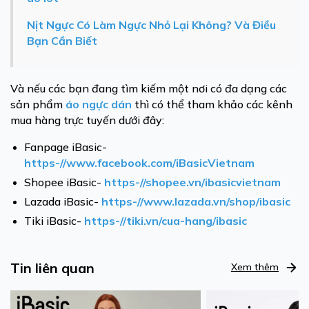
Nịt Ngực Có Làm Ngực Nhỏ Lại Không? Và Điều
Bạn Cần Biết
Và nếu các bạn đang tìm kiếm một nơi có đa dạng các
sản phẩm
áo ngực dán
thì có thể tham khảo các kênh
mua hàng trực tuyến dưới đây:
Fanpage iBasic-
https-//www.facebook.com/iBasicVietnam
Shopee iBasic-
https-//shopee.vn/ibasicvietnam
Lazada iBasic-
https-//www.lazada.vn/shop/ibasic
Tiki iBasic-
https-//tiki.vn/cua-hang/ibasic
Tin liên quan
Xem thêm