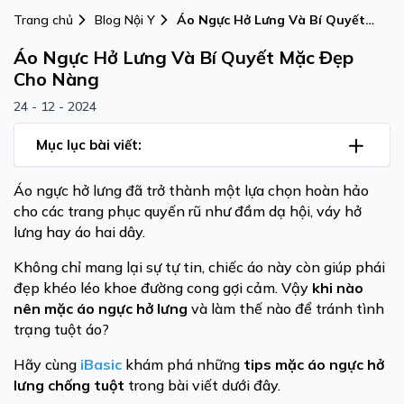
Trang chủ
Blog Nội Y
Áo Ngực Hở Lưng Và Bí Quyết
Mặc Đẹp Cho Nàng
Áo Ngực Hở Lưng Và Bí Quyết Mặc Đẹp
Cho Nàng
24 - 12 - 2024
Mục lục bài viết:
Áo ngực hở lưng đã trở thành một lựa chọn hoàn hảo
cho các trang phục quyến rũ như đầm dạ hội, váy hở
lưng hay áo hai dây.
Không chỉ mang lại sự tự tin, chiếc áo này còn giúp phái
đẹp khéo léo khoe đường cong gợi cảm. Vậy
khi nào
nên mặc áo ngực hở lưng
và làm thế nào để tránh tình
trạng tuột áo?
Hãy cùng
iBasic
khám phá những
tips mặc áo ngực hở
lưng chống tuột
trong bài viết dưới đây.