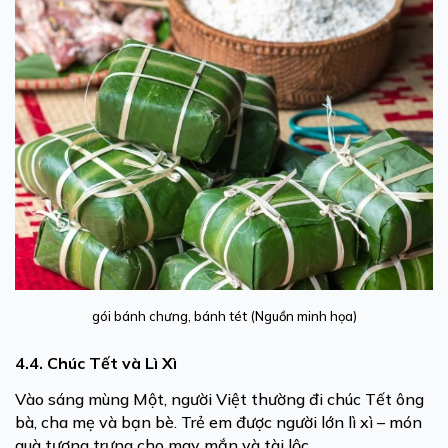
gói bánh chưng, bánh tét (Nguồn minh họa)
4.4. Chúc Tết và Lì Xì
Vào sáng mùng Một, người Việt thường đi chúc Tết ông
bà, cha mẹ và bạn bè. Trẻ em được người lớn lì xì – món
quà tượng trưng cho may mắn và tài lộc.