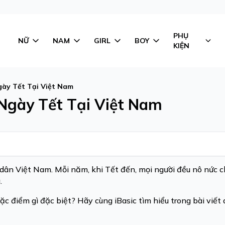
PHỤ
NỮ
NAM
GIRL
BOY
KIỆN
gày Tết Tại Việt Nam
Ngày Tết Tại Việt Nam
i dân Việt Nam. Mỗi năm, khi Tết đến, mọi người đều nô nức 
g.
c điểm gì đặc biệt? Hãy cùng iBasic tìm hiểu trong bài viết 