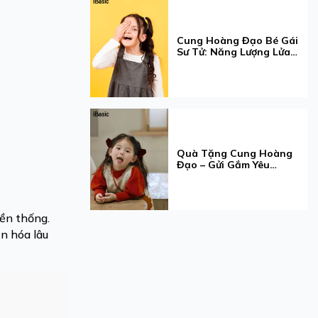
Cung Hoàng Đạo Bé Gái
Sư Tử: Năng Lượng Lửa
Và Gu Nội Y
Quà Tặng Cung Hoàng
Đạo – Gửi Gắm Yêu
Thương Qua Tính Cách
Xử Nữ
yền thống.
ăn hóa lâu