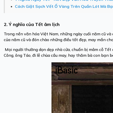
Cách Giặt Sạch Vết Ố Vàng Trên Quần Lót Mà Bạ
2. Ý nghĩa của Tết âm lịch
Trong nền văn hóa Việt Nam, những ngày cuối năm cũ và 
của năm cũ và đón chào những điều tốt đẹp, may mắn ch
Mọi người thường dọn dẹp nhà cửa, chuẩn bị mâm cỗ Tết đ
Công, ông Táo, đi lễ chùa cầu may, hay thăm bà con bạn b