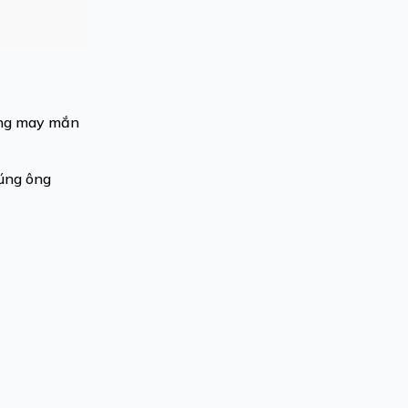
ông may mắn
cúng ông