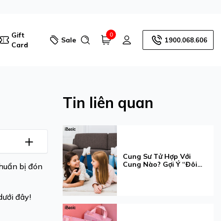
Gift
0
Sale
1900.068.606
Card
Tin liên quan
Cung Sư Tử Hợp Với
Cung Nào? Gợi Ý “Đôi
chuẩn bị đón
Bạn Cùng Tiến” Cho Bé
Gái
dưới đây!