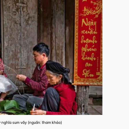
 nghĩa sum vầy (nguồn: tham khảo)