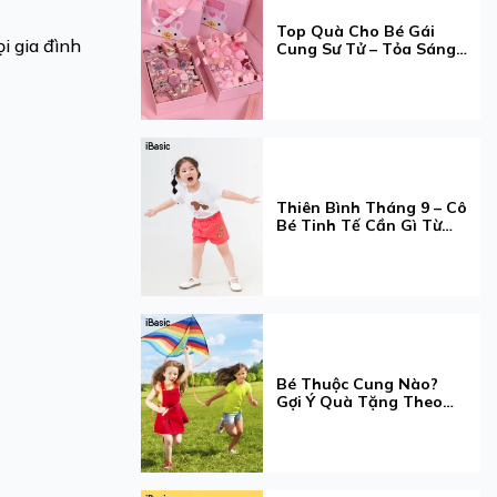
Top Quà Cho Bé Gái
i gia đình
Cung Sư Tử – Tỏa Sáng
Đúng Chất "Queen"
Thiên Bình Tháng 9 – Cô
Bé Tinh Tế Cần Gì Từ
Một Chiếc Quần Lót?
Bé Thuộc Cung Nào?
Gợi Ý Quà Tặng Theo
Cung Hoàng Đạo Cho
Bé Gái