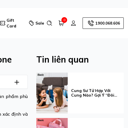
Gift
0
Sale
1900.068.606
Card
one
Tin liên quan
Cung Sư Tử Hợp Với
Cung Nào? Gợi Ý “Đôi
 sản phẩm phù
Bạn Cùng Tiến” Cho Bé
Gái
h xác định và