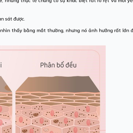
, nhưng thực tế chúng có sự khác biệt rất rõ rệt và mỗi y
n sát được.
thể nhìn thấy bằng mắt thường, nhưng nó ảnh hưởng rất lớn