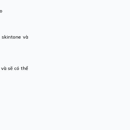
ào
 skintone và
 và sẽ có thể