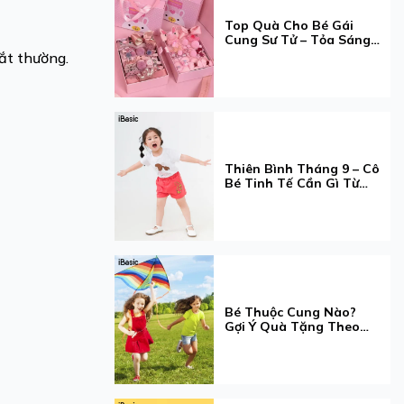
Top Quà Cho Bé Gái
Cung Sư Tử – Tỏa Sáng
Đúng Chất "Queen"
ắt thường.
Thiên Bình Tháng 9 – Cô
Bé Tinh Tế Cần Gì Từ
Một Chiếc Quần Lót?
Bé Thuộc Cung Nào?
Gợi Ý Quà Tặng Theo
Cung Hoàng Đạo Cho
Bé Gái