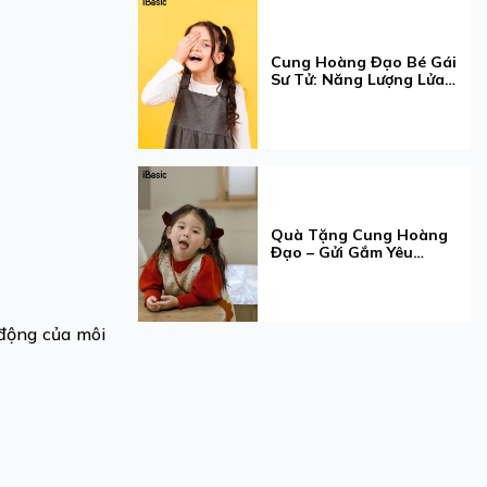
Cung Hoàng Đạo Bé Gái
Sư Tử: Năng Lượng Lửa
Và Gu Nội Y
Quà Tặng Cung Hoàng
Đạo – Gửi Gắm Yêu
Thương Qua Tính Cách
Xử Nữ
 động của môi