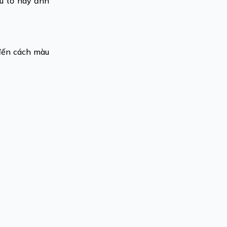
ếu tố này ảnh
 đến cách màu