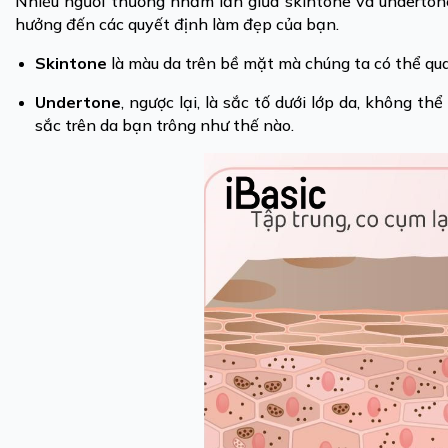
Nhiều người thường nhầm lẫn giữa skintone và undertone
hưởng đến các quyết định làm đẹp của bạn.
Skintone
là màu da trên bề mặt mà chúng ta có thể qua
Undertone
, ngược lại, là sắc tố dưới lớp da, không 
sắc trên da bạn trông như thế nào.