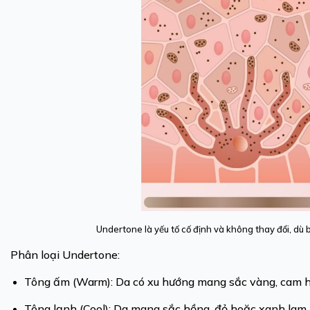
Undertone là yếu tố cố định và không thay đổi, dù
Phân loại Undertone:
Tông ấm (Warm): Da có xu hướng mang sắc vàng, cam h
Tông lạnh (Cool): Da mang sắc hồng, đỏ hoặc xanh lam