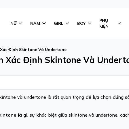
PHỤ
NỮ
NAM
GIRL
BOY
KIỆN
 Xác Định Skintone Và Undertone
h Xác Định Skintone Và Undert
 skintone và undertone là rất quan trọng để lựa chọn đúng
kintone là gì
, sự khác biệt giữa skintone và undertone, các