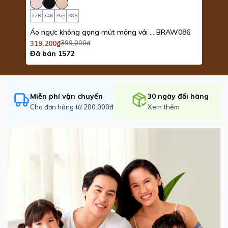
32B
34B
36B
38B
M
122
Áo ngực không gọng mút mỏng vải thoáng khí Tshirt iBasic
BRAW086
319,200₫
399,000₫
591,
Đã bán 1572
Đã b
Miễn phí vận chuyển
30 ngày đổi hàng
Cho đơn hàng từ 200.000đ
Xem thêm