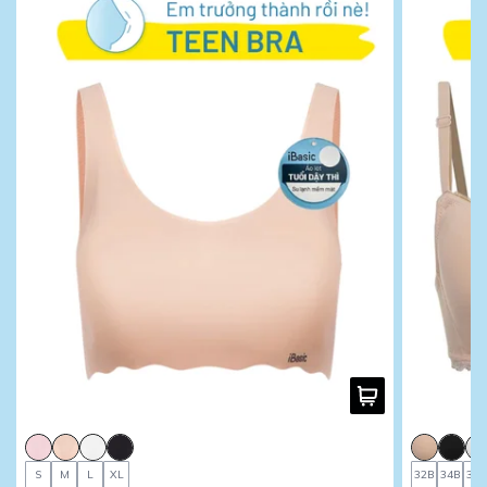
S
M
L
XL
32B
34B
36B