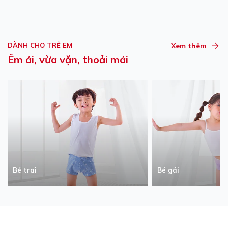
DÀNH CHO TRẺ EM
Xem thêm
Êm ái, vừa vặn, thoải mái
Bé trai
Bé gái