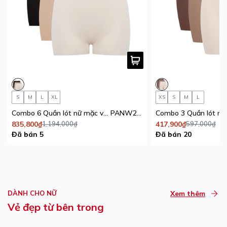
S
M
L
XL
XS
S
M
L
Combo 6 Quần lót nữ mặc váy iBasic không đường may free cut
PANW205
835,800₫
1,194,000₫
417,900₫
597,000₫
Đã bán 5
Đã bán 20
DÀNH CHO NỮ
Xem thêm
Vẻ đẹp từ bên trong