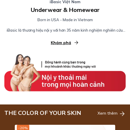
iBasic Việt Nam
Underwear & Homewear
Born in USA - Made in Vietnam
iBasic là thương hiệu nội y với hơn 35 năm kinh nghiệm nghiên cứu,
sản xuất và cung cấp các sản phẩm nội y, đồ mặc nhà chuẩn dáng
Việt, giá hợp lý dành cho nữ, nam và trẻ em; giúp bạn chăm sóc bản
Khám phá
thân cùng gia đình từ những điều nhỏ nhất.
THE COLOR OF YOUR SKIN
Xem thêm
-20%
-38