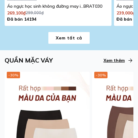
Áo ngực học sinh không đường may iBasic mút mỏng
BRAT030
269,100₫
299,000₫
239,000₫
2
Đã bán 14194
Đã bán 9
Xem tất cả
QUẦN MẶC VÁY
Xem thêm
-30%
-30%