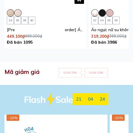
34
36
38
40
32
34
36
38
[Pre
order] Áo ngực su mút mỏng iBasic che mỡ lưng, tàng hình không đường may phối lưới
449,100₫
499,000₫
319,200₫
399,000₫
Đã bán 1095
Đã bán 3986
Mã giảm giá
GIẢM 20%
GIẢM 100K
21
04
23
-10%
-20%