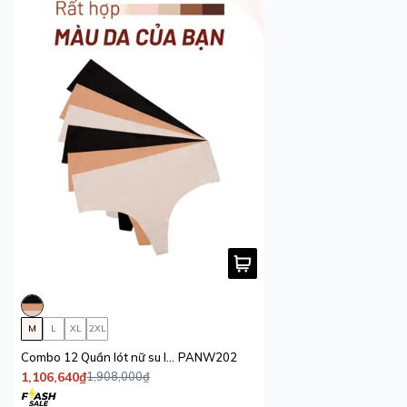
M
L
XL
2XL
Combo 12 Quần lót nữ su lạnh iBasic không đường may bonding phom lọt khe
PANW202
1,106,640₫
1,908,000₫