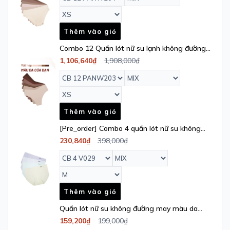
Thêm vào giỏ
Combo 12 Quần lót nữ su lạnh không đường
may iBasic phom cheeky free cut -
1,106,640₫
1,908,000₫
PANW203
Thêm vào giỏ
[Pre_order] Combo 4 quần lót nữ su không
đường may iBasic lưng cao không lộ viền free
230,840₫
398,000₫
cut phom hipster - V029
Thêm vào giỏ
Quần lót nữ su không đường may màu da
iBasic lọt khe free cut - PANW178
159,200₫
199,000₫