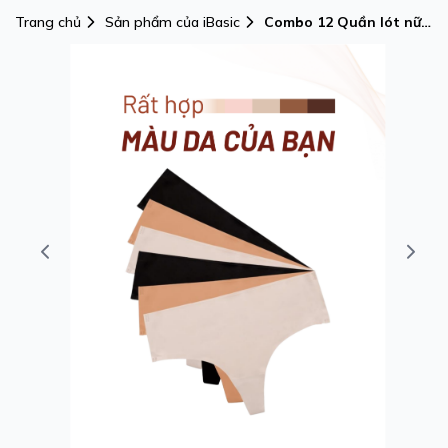
Trang chủ
Sản phẩm của iBasic
Combo 12 Quần lót nữ
su lạnh iBasic không
đường may bonding
phom lọt khe -
PANW202