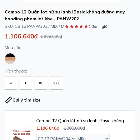
Combo 12 Quần lót nữ su lạnh iBasic không đường may
bonding phom lọt khe - PANW202
SKU:
CB 12 PANW202 / MIX / M
2 đánh giá
1,106,640₫
1,908,000₫
Màu sắc:
Kích thước:
M
L
XL
2XL
Gợi ý tìm size
Combo 12 Quần lót nữ su lạnh iBasic không
đường may phom bikini free cut - PANW204
1,106,640₫
1,908,000₫