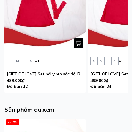
+1
+1
S
M
L
XL
S
M
L
XL
[GIFT OF LOVE] Set nội y ren sắc đỏ iBasic phiên bản giới hạn
499,000₫
499,000₫
Đã bán 32
Đã bán 24
Sản phẩm đã xem
-42%