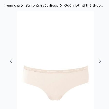
Trang chủ
Sản phẩm của iBasic
Quần lót nữ thể thao
không đường may Wolf
Active x iBasic lưng vừa
phom hipster free cut
airy thoáng khí -
PANW191