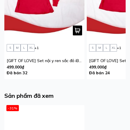
+1
+1
S
M
L
XL
S
M
L
XL
[GIFT OF LOVE] Set nội y ren sắc đỏ iBasic phiên bản giới hạn
499,000₫
499,000₫
Đã bán 32
Đã bán 24
Sản phẩm đã xem
-31%