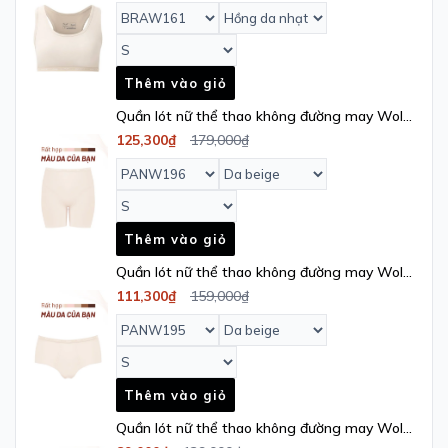
Thêm vào giỏ
Quần lót nữ thể thao không đường may Wolf
Active x iBasic phom boxer free cut -
125,300₫
179,000₫
PANW196
Thêm vào giỏ
Quần lót nữ thể thao không đường may Wolf
Active x iBasic lưng cao phom hipster free
111,300₫
159,000₫
cut - PANW195
Thêm vào giỏ
Quần lót nữ thể thao không đường may Wolf
Active x iBasic lưng vừa phom hipster free