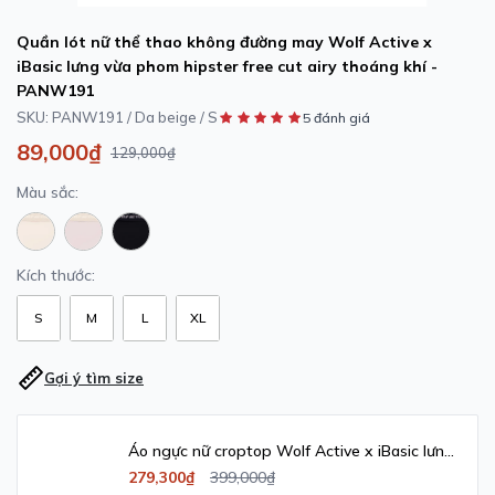
Quần lót nữ thể thao không đường may Wolf Active x
iBasic lưng vừa phom hipster free cut airy thoáng khí -
PANW191
SKU:
PANW191 / Da beige / S
5 đánh giá
89,000₫
129,000₫
Màu sắc:
Kích thước:
S
M
L
XL
Gợi ý tìm size
Áo ngực nữ croptop Wolf Active x iBasic lưng
chữ U thể thao không gọng mút mỏng –
279,300₫
399,000₫
BRAW161