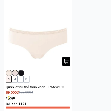
S
M
L
XL
Quần lót nữ thể thao không đường may Wolf Active x iBasic lưng vừa phom hipster free cut airy thoáng khí
PANW191
89,000₫
129,000₫
Đã bán 1121