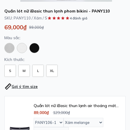
Quần lót nữ iBasic thun lạnh phom bikini - PANY110
SKU:
PANY110 / Xám / S
4 đánh giá
69,000₫
99,000₫
Màu sắc:
Kích thước:
S
M
L
XL
Gợi ý tìm size
Quần lót nữ iBasic thun lạnh air thoáng mát
thêu logo phom bikini Young & Free -
89,000₫
129,000₫
PANY106_1