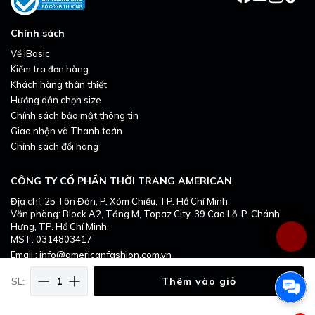
Chính sách
Về iBasic
Kiểm tra đơn hàng
Khách hàng thân thiết
Hướng dẫn chọn size
Chính sách bảo mật thông tin
Giao nhận và Thanh toán
----------------------------------------
Chính sách đổi hàng
HƯỚNG DẪN BẢO QUẢN
CÔNG TY CỔ PHẦN THỜI TRANG AMERICAN
Địa chỉ: 25 Tôn Đản, P. Xóm Chiếu, TP. Hồ Chí Minh.
Văn phòng: Block A2, Tầng M, Topaz City, 39 Cao Lỗ, P. Chánh
Hưng, TP. Hồ Chí Minh.
MST: 0314803417
Email : info@americanfashion.com.vn
SL:
Thêm vào giỏ