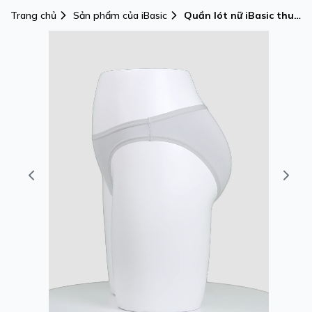
Trang chủ
Sản phẩm của iBasic
Quần lót nữ iBasic thun
lạnh phom bikini -
PANY110