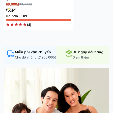
69,000₫
99,000₫
Đã bán 1109
(4)
Quần lót nữ iBasic thun lạnh phom bikini
- PANY110
Miễn phí vận chuyển
30 ngày đổi hàng
Cho đơn hàng từ 200.000đ
Xem thêm
- Quần lót nữ iBasic chất liệu thun lạnh mềm mại, bề mặt
vải mướt nhẹ và thông thoáng, mang lại cảm giác mát mẻ
dễ chịu cho làn da.
- Thiết kế phom quần bikini đơn giản, tinh tế, phù hợp mọi
vóc dáng, giúp nàng thoải mái vận động suốt cả ngày dài.
- Bản lưng thun co giãn linh hoạt, độ đàn hồi tốt giúp ôm
sát nhẹ nhàng và hạn chế tối đa các vết hằn trên da.
- Công nghệ dệt vải tiên tiến giúp thoáng khí và thấm hút
tốt, giúp vùng nhạy cảm luôn khô thoáng, ngăn ngừa bí
bách hiệu quả.