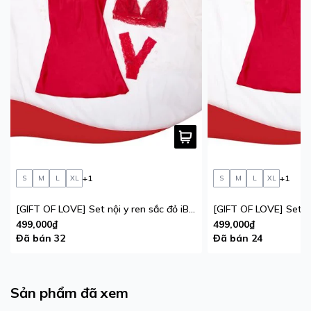
+1
+1
S
M
L
XL
S
M
L
XL
[GIFT OF LOVE] Set nội y ren sắc đỏ iBasic phiên bản giới hạn
499,000₫
499,000₫
Đã bán 32
Đã bán 24
Sản phẩm đã xem