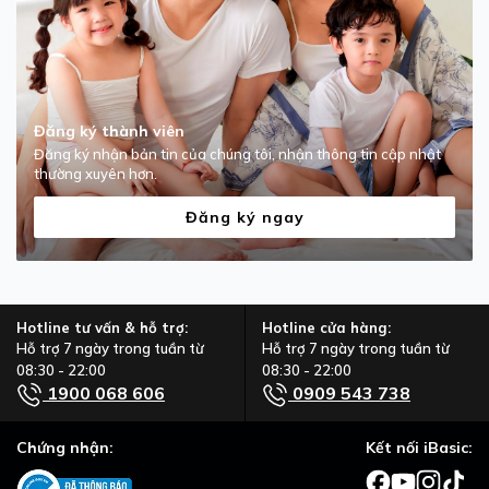
- Màu sắc trung tính mang hướng tối giản, năng động, dễ
dàng kết hợp với nhiều trang phục bên ngoài.
- Chất liệu: Vải dệt sợi Polyester thấm hút dệt với công
nghệ tiên tiến mềm mại co giãn, không kích ứng da, bề mặt
vải thoáng khí.
Đăng ký thành viên
- Size: S, M, L, XL.
- Màu sắc: Trắng kem, Xám, Đen.
Đăng ký nhận bản tin của chúng tôi, nhận thông tin cập nhật
thường xuyên hơn.
- Thành phần: 94% Polyester, 6% Spandex.
- Xuất xứ: Việt Nam.
Đăng ký ngay
----------------------------------------
HƯỚNG DẪN CHỌN SIZE
Hotline tư vấn & hỗ trợ:
Hotline cửa hàng:
Hỗ trợ 7 ngày trong tuần từ
Hỗ trợ 7 ngày trong tuần từ
08:30 - 22:00
08:30 - 22:00
1900 068 606
0909 543 738
Chứng nhận:
Kết nối iBasic: