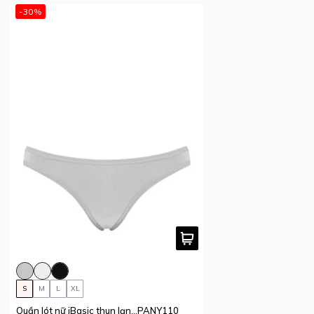
-30%
S
M
L
XL
Quần lót nữ iBasic thun lạnh phom bikini
PANY110