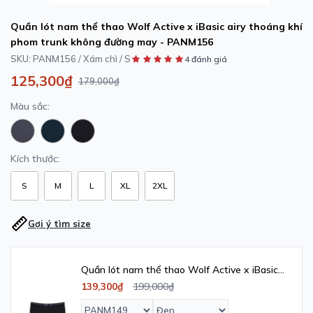
Quần lót nam thể thao Wolf Active x iBasic airy thoáng khí
phom trunk không đường may - PANM156
SKU:
PANM156 / Xám chì / S
4 đánh giá
125,300₫
179,000₫
Màu sắc:
Kích thước:
S
M
L
XL
2XL
Gợi ý tìm size
Quần lót nam thể thao Wolf Active x iBasic
airy thoáng khí phom boxer dài - PANM149
139,300₫
199,000₫