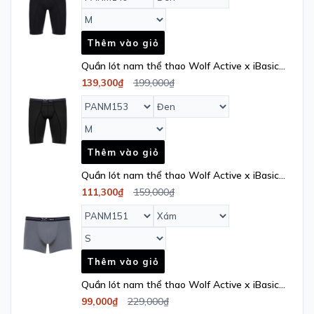
Thêm vào giỏ
Quần lót nam thể thao Wolf Active x iBasic
phom boxer dài - PANM153
139,300₫
199,000₫
Thêm vào giỏ
Quần lót nam thể thao Wolf Active x iBasic
phom trunk không đường may freecut -
111,300₫
159,000₫
PANM151
Thêm vào giỏ
Quần lót nam thể thao Wolf Active x iBasic
airy thoáng khí phom boxer dài có túi -
99,000₫
229,000₫
PANM154