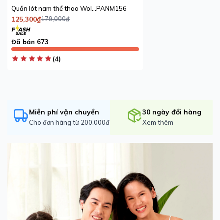
Quần lót nam thể thao Wolf Active x iBasic airy thoáng khí phom trunk không đường may
PANM156
125,300₫
179,000₫
Đã bán 673
(4)
Miễn phí vận chuyển
30 ngày đổi hàng
Cho đơn hàng từ 200.000đ
Xem thêm