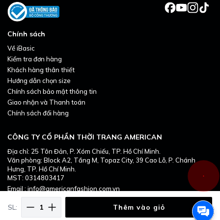
Chính sách
Về iBasic
Kiểm tra đơn hàng
Khách hàng thân thiết
Hướng dẫn chọn size
Chính sách bảo mật thông tin
Giao nhận và Thanh toán
Chính sách đổi hàng
CÔNG TY CỔ PHẦN THỜI TRANG AMERICAN
Địa chỉ: 25 Tôn Đản, P. Xóm Chiếu, TP. Hồ Chí Minh.
Văn phòng: Block A2, Tầng M, Topaz City, 39 Cao Lỗ, P. Chánh
Hưng, TP. Hồ Chí Minh.
MST: 0314803417
Email : info@americanfashion.com.vn
SL:
Thêm vào giỏ