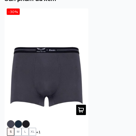
-30%
+1
S
M
L
XL