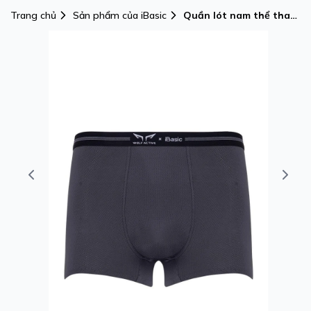
Trang chủ
Sản phẩm của iBasic
Quần lót nam thể thao
Wolf Active x iBasic
airy thoáng khí phom
trunk không đường may
- PANM156