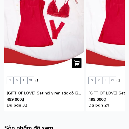
+1
+1
S
M
L
XL
S
M
L
XL
[GIFT OF LOVE] Set nội y ren sắc đỏ iBasic phiên bản giới hạn
499,000₫
499,000₫
Đã bán 32
Đã bán 24
Sản phẩm đã xem