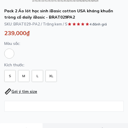
Pack 2 Áo lót học sinh iBasic cotton USA kháng khuẩn
tròng cổ daily iBasic - BRAT029PA2
SKU:
BRAT029-PA2 / Trắng kem / S
4 đánh giá
239,000₫
Màu sắc:
Kích thước:
S
M
L
XL
Gợi ý tìm size