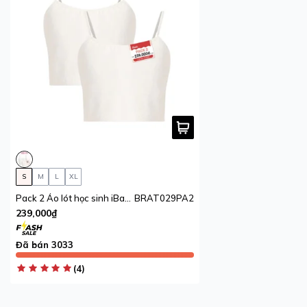
S
M
L
XL
Pack 2 Áo lót học sinh iBasic cotton USA kháng khuẩn tròng cổ daily iBasic
BRAT029PA2
239,000₫
Đã bán 3033
(4)