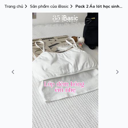
Trang chủ
Sản phẩm của iBasic
Pack 2 Áo lót học sinh
iBasic cotton USA
kháng khuẩn tròng cổ
daily iBasic -
BRAT029PA2