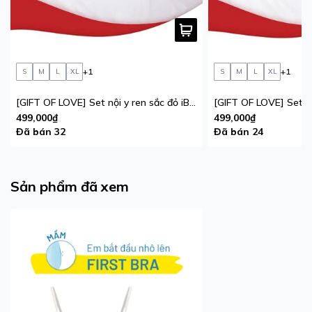
+1
+1
S
M
L
XL
S
M
L
XL
[GIFT OF LOVE] Set nội y ren sắc đỏ iBasic phiên bản giới hạn
499,000₫
499,000₫
Đã bán 32
Đã bán 24
Sản phẩm đã xem