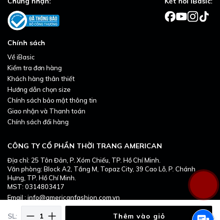
Chứng nhận:
Kết nối iBasic:
Chính sách
Về iBasic
Kiểm tra đơn hàng
Khách hàng thân thiết
Hướng dẫn chọn size
Chính sách bảo mật thông tin
Giao nhận và Thanh toán
Chính sách đổi hàng
CÔNG TY CỔ PHẦN THỜI TRANG AMERICAN
Địa chỉ: 25 Tôn Đản, P. Xóm Chiếu, TP. Hồ Chí Minh.
Văn phòng: Block A2, Tầng M, Topaz City, 39 Cao Lỗ, P. Chánh
Hưng, TP. Hồ Chí Minh.
MST: 0314803417
Email : info@americanfashion.com.vn
SL:
Thêm vào giỏ