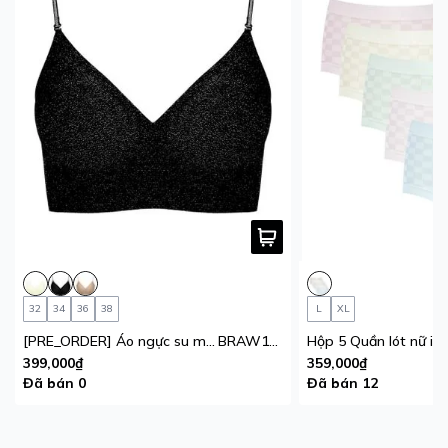
32
34
36
38
L
XL
[PRE_ORDER] Áo ngực su mút mỏng Multiway iBasic không gọng 1 móc cài
BRAW127
399,000₫
359,000₫
Đã bán 0
Đã bán 12