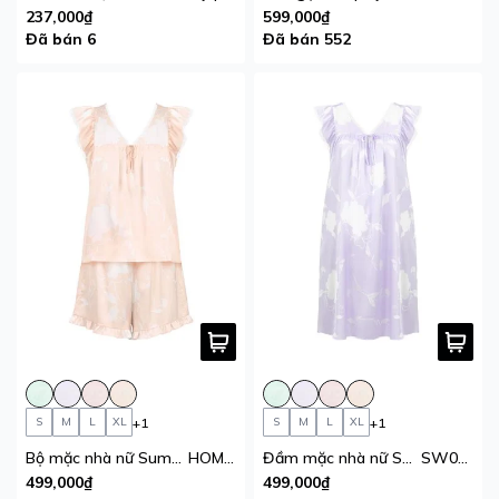
237,000₫
599,000₫
Đã bán 6
Đã bán 552
+1
+1
S
M
L
XL
S
M
L
XL
Bộ mặc nhà nữ Summer Blossom iBasic lụa satin áo cánh tiên quần đùi
HOMW073
Đầm mặc nhà nữ Summer Blossom iBasic lụa satin tay cánh tiên
SW088
499,000₫
499,000₫