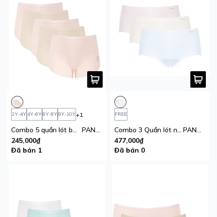
+1
2Y-4Y
4Y-6Y
6Y-8Y
8Y-10Y
FREE
Combo 5 quần lót bé gái iBasic thun lạnh thoáng khí dạng đùi
PANG030
Combo 3 Quần lót nữ nguyệt san thun lạnh iBasic vải modal lưng cao phom hipster
PANW215
245,000₫
477,000₫
Đã bán 1
Đã bán 0