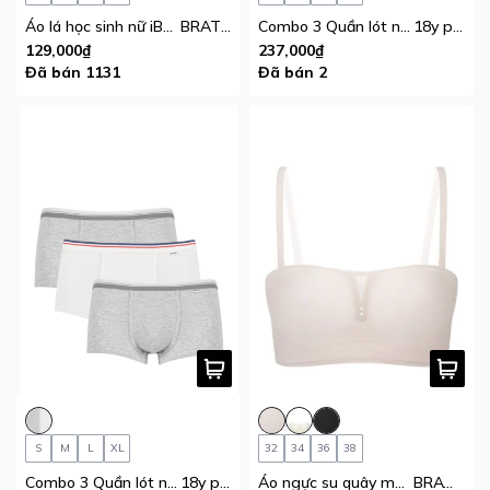
Áo lá học sinh nữ iBasic tròng cổ thun lạnh thoáng khí
BRAT036
Combo 3 Quần lót nam học sinh bé trai iBasic 10y
18y phom tam giác cotton USA kháng khuẩn
129,000₫
237,000₫
Đã bán 1131
Đã bán 2
S
M
L
XL
32
34
36
38
Combo 3 Quần lót nam học sinh iBasic bé trai iBasic 10y
18y phom boxer cotton USA kháng khuẩn
Áo ngực su quây mút mỏng chống tuột Multiway iBasic không gọng cup ngang tặng kèm dây vai trong
BRAW093