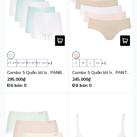
+1
+1
2Y-4Y
4Y-6Y
6Y-8Y
8Y-10Y
S
M
L
XL
Combo 5 Quần lót bé trai iBasic thun lạnh phom trunk
PANB034
Combo 5 Quần lót học sinh nữ best seller iBasic thun lạnh thoáng khí phom hipster lưng vừa
PANTG029A
295,000₫
245,000₫
Đã bán 0
Đã bán 0