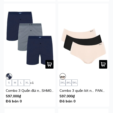
+1
S
M
L
XL
3XL
4XL
5XL
Combo 3 Quần đùi nam iBasic thun lạnh thoáng khí mặc nhà dáng ngắn
SHM010
Combo 3 quần lót nữ su không đường may iBasic lưng cao bigsize không lộ viền free cut phom hipster
PANW201
597,000₫
597,000₫
Đã bán 0
Đã bán 0