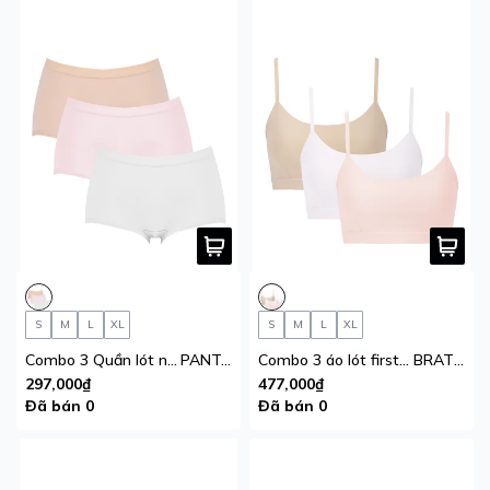
S
M
L
XL
S
M
L
XL
Combo 3 Quần lót nữ teen iBasic thun lạnh thoáng khí phom boy short
PANTG030
Combo 3 áo lót first bra bé gái cotton USA kháng khuẩn cài sau iBasic
BRAT038
297,000₫
477,000₫
Đã bán 0
Đã bán 0