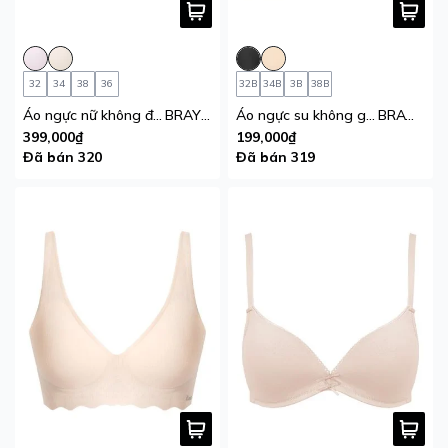
32
34
38
36
32B
34B
3B
38B
Áo ngực nữ không đường may iBasic mút mỏng tam giác Bralette
BRAY103A
Áo ngực su không gọng mút vừa iBasic không đường may thoáng khí
BRAW174
399,000₫
199,000₫
Đã bán 320
Đã bán 319