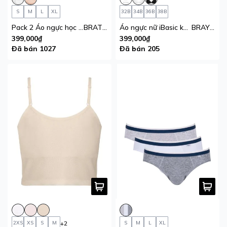
S
M
L
XL
32B
34B
36B
38B
Pack 2 Áo ngực học sinh không đường may iBasic mút mỏng
BRAT030_PA2
Áo ngực nữ iBasic không gọng mút mỏng full ren
BRAY080
399,000₫
399,000₫
Đã bán 1027
Đã bán 205
+2
2XS
XS
S
M
S
M
L
XL