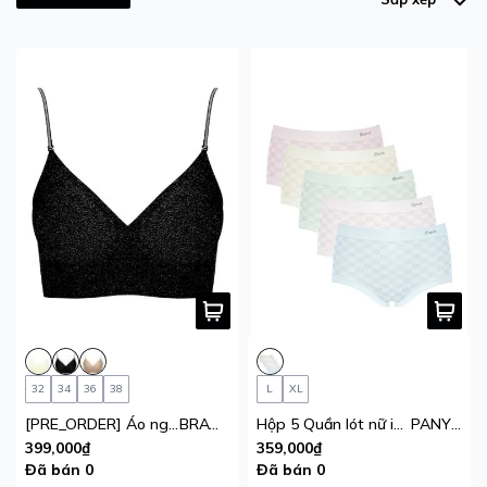
32
34
36
38
L
XL
[PRE_ORDER] Áo ngực su mút mỏng Multiway iBasic không gọng 1 móc cài
BRAW127
Hộp 5 Quần lót nữ iBasic thun lạnh lưng cao phom hipster
PANY114
399,000₫
359,000₫
Đã bán 0
Đã bán 0