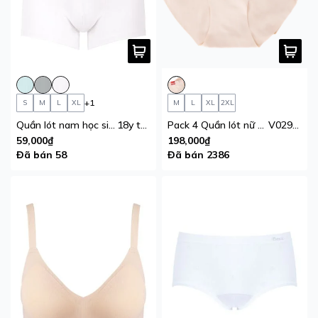
+1
S
M
L
XL
M
L
XL
2XL
Quần lót nam học sinh bé trai iBasic 10y
18y thun lạnh phom trunk
Pack 4 Quần lót nữ su không đường may iBasic lưng cao vừa không lộ viền free cut phom hipster
V029_PA4
59,000₫
198,000₫
Đã bán 58
Đã bán 2386