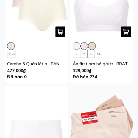
FREE
S
M
L
XL
Combo 3 Quần lót nữ iBasic su phối lưới lưng cao phom hipster
PANW214
Áo first bra bé gái tròng cổ thun lạnh thoáng khí iBasic
BRAT027B
477,000₫
129,000₫
Đã bán 0
Đã bán 234