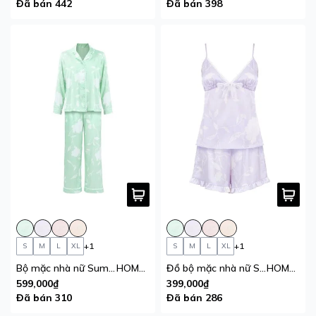
Đã bán 442
Đã bán 398
+1
+1
S
M
L
XL
S
M
L
XL
Bộ mặc nhà nữ Summer Blossom iBasic pyjama lụa satin áo tay dài, quần dài
HOMW075
Đồ bộ mặc nhà nữ Summer Blossom iBasic lụa satin áo hai dây cổ tim quần đùi
HOMW072
599,000₫
399,000₫
Đã bán 310
Đã bán 286