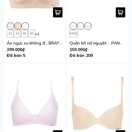
+1
32
34
36
38
FREE
Áo ngực su không đường may iBasic Tshirt che mỡ lưng, mỏng, không lộ viền
BRAY104
Quần lót nữ nguyệt san iBasic thun lạnh lưng cao phom hipster
PANW215
399,000₫
159,000₫
Đã bán 5
Đã bán 209