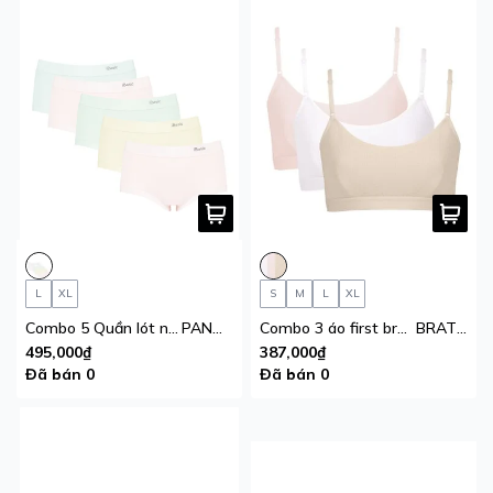
L
XL
S
M
L
XL
Combo 5 Quần lót nữ iBasic thun trơn lưng cao vừa phom hipster
PANW220
Combo 3 áo first bra bé gái tròng cổ thun lạnh thoáng khí iBasic
BRAT027B
495,000₫
387,000₫
Đã bán 0
Đã bán 0