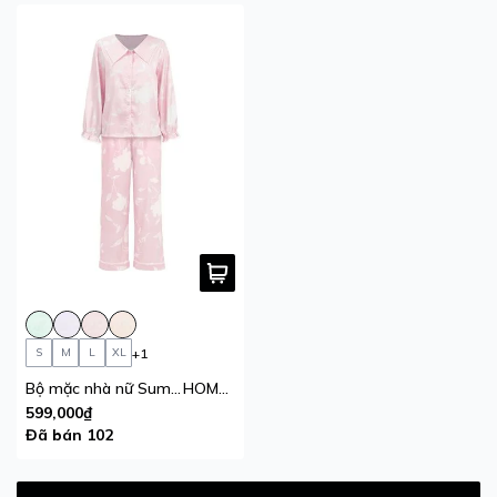
+1
S
M
L
XL
Bộ mặc nhà nữ Summer Blossom iBasic pyjama lụa satin áo tay nhún dài, quần dài
HOMW076
599,000₫
Đã bán 102