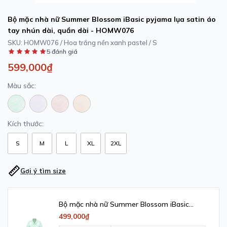
Bộ mặc nhà nữ Summer Blossom iBasic pyjama lụa satin áo
tay nhún dài, quần dài - HOMW076
SKU:
HOMW076 / Hoa trắng nền xanh pastel / S
5 đánh giá
599,000₫
Màu sắc:
Kích thước:
S
M
L
XL
2XL
Gợi ý tìm size
Bộ mặc nhà nữ Summer Blossom iBasic
pyjama lụa satin áo tay ngắn quần dài -
499,000₫
HOMW074