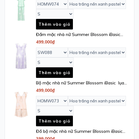
Thêm vào giỏ
Đầm mặc nhà nữ Summer Blossom iBasic
lụa satin tay cánh tiên - SW088
499,000₫
Thêm vào giỏ
Bộ mặc nhà nữ Summer Blossom iBasic lụa
satin áo cánh tiên quần đùi - HOMW073
499,000₫
Thêm vào giỏ
Đồ bộ mặc nhà nữ Summer Blossom iBasic
lụa satin áo hai dây cổ tim quần đùi -
399,000₫