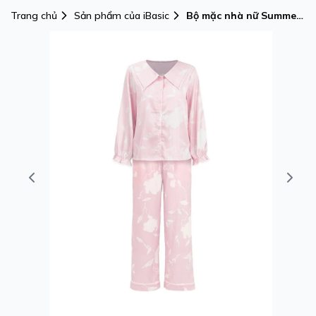
Trang chủ
Sản phẩm của iBasic
Bộ mặc nhà nữ Summer
Blossom iBasic pyjama
lụa satin áo tay nhún
dài, quần dài -
HOMW076