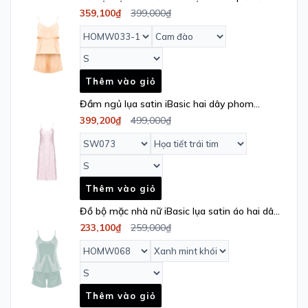
áo hai dây - HOMW033_1
359,100₫
399,000₫
Thêm vào giỏ
Đầm ngủ lụa satin iBasic hai dây phom
suông dài họa tiết Love - SW073
399,200₫
499,000₫
Thêm vào giỏ
Đồ bộ mặc nhà nữ iBasic lụa satin áo hai dây
quần đùi – HOMW068
233,100₫
259,000₫
Thêm vào giỏ