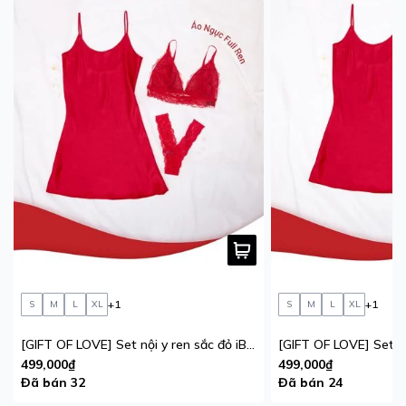
+1
+1
S
M
L
XL
S
M
L
XL
[GIFT OF LOVE] Set nội y ren sắc đỏ iBasic phiên bản giới hạn
499,000₫
499,000₫
Đã bán 32
Đã bán 24