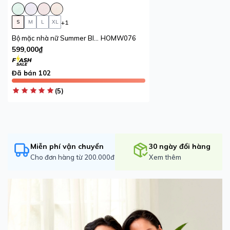
+1
S
M
L
XL
Bộ mặc nhà nữ Summer Blossom iBasic pyjama lụa satin áo tay nhún dài, quần dài
HOMW076
599,000₫
Đã bán 102
(5)
Miễn phí vận chuyển
30 ngày đổi hàng
Cho đơn hàng từ 200.000đ
Xem thêm