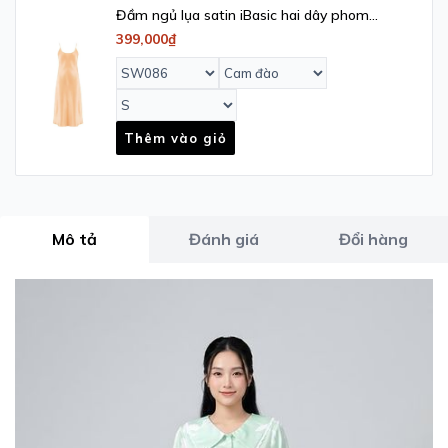
Đầm ngủ lụa satin iBasic hai dây phom
suông dài - SW086
399,000₫
Thêm vào giỏ
Mô tả
Đánh giá
Đổi hàng