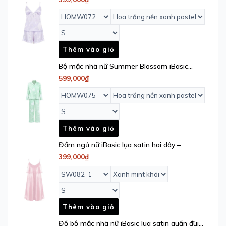
HOMW072
Thêm vào giỏ
Bộ mặc nhà nữ Summer Blossom iBasic
pyjama lụa satin áo tay dài, quần dài -
599,000₫
HOMW075
Thêm vào giỏ
Đầm ngủ nữ iBasic lụa satin hai dây –
SW082_1
399,000₫
Thêm vào giỏ
Đồ bộ mặc nhà nữ iBasic lụa satin quần đùi