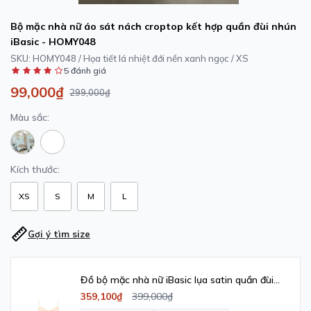
Bộ mặc nhà nữ áo sát nách croptop kết hợp quần đùi nhún
iBasic - HOMY048
SKU:
HOMY048 / Họa tiết lá nhiệt đới nền xanh ngọc / XS
5 đánh giá
99,000₫
299,000₫
Màu sắc:
Kích thước:
XS
S
M
L
Gợi ý tìm size
Đồ bộ mặc nhà nữ iBasic lụa satin quần đùi
áo hai dây - HOMW033_1
359,100₫
399,000₫