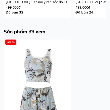
[GIFT OF LOVE] Set nội y ren sắc đỏ iBasic phiên bản giới hạn
499,000₫
499,000₫
Đã bán 32
Đã bán 24
Sản phẩm đã xem
-67%
Bộ mặc nhà nữ áo sát nách croptop kết hợp
quần đùi nhún iBasic HOMY048
- Thiết kế áo thun lạnh mặc nhà, phom croptop, sát
nách viền ren phần cổ áo nội bật sự nữ tính.
- Quần đùi, với thiết kế phần ống quần nhún bèo, lưng
thun co giãn, đường may tinh tế, không bị vặn thun lưng
trong quá trình sử dụng.
- Vải thun lạnh, mỏng nhẹ, mịn màng, đảm bảo sự thoải
mái và thoáng mát suốt cả ngày dài. Màu sắc mát mắt.