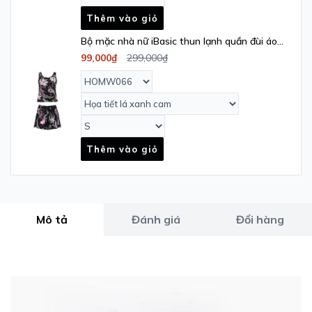
Thêm vào giỏ
Bộ mặc nhà nữ iBasic thun lạnh quần đùi áo
sát nách - HOMW066
99,000₫
299,000₫
Thêm vào giỏ
Mô tả
Đánh giá
Đổi hàng