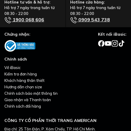
Hotline tư vấn & hỗ trợ:
Hotline cửa hàng:
Underwear & Homewear
Hỗ trợ 7 ngày trong tuần từ
Hỗ trợ 7 ngày trong tuần từ
Born in USA - Made in Vietnam
08:30 - 22:00
08:30 - 22:00
1900 068 606
0909 543 738
iBasic là thương hiệu nội y với hơn 35 năm kinh nghiệm nghiên
cứu, sản xuất và cung cấp các sản phẩm nội y, đồ mặc nhà
Chứng nhận:
Kết nối iBasic:
chuẩn dáng Việt, giá hợp lý dành cho nữ, nam và trẻ em; giúp
bạn chăm sóc bản thân cùng gia đình từ những điều nhỏ nhất.
-----------------------------------------
Chính sách
iBasic không ngừng đổi mới để mang đến dòng nội y “CHẤT
LƯỢNG – THỜI TRANG – TIỆN LỢI – AN TOÀN”
Về iBasic
Là lựa chọn hoàn hảo cho cả gia đình.
Kiểm tra đơn hàng
Khách hàng thân thiết
Hướng dẫn chọn size
Chính sách bảo mật thông tin
Giao nhận và Thanh toán
Chính sách đổi hàng
CÔNG TY CỔ PHẦN THỜI TRANG AMERICAN
Địa chỉ: 25 Tôn Đản, P. Xóm Chiếu, TP. Hồ Chí Minh.