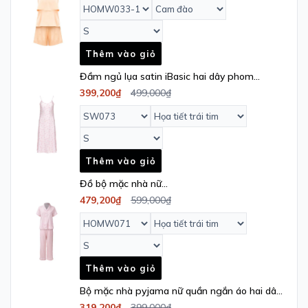
Thêm vào giỏ
Đầm ngủ lụa satin iBasic hai dây phom
suông dài họa tiết Love - SW073
399,200₫
499,000₫
Thêm vào giỏ
Đồ bộ mặc nhà nữ
pyjama iBasic lụa satin áo tay ngắn quần dài
479,200₫
599,000₫
họa tiết Love – HOMW071
Thêm vào giỏ
Bộ mặc nhà pyjama nữ quần ngắn áo hai dây
họa tiết Love – HOMW060
319,200₫
399,000₫