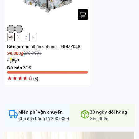
Chất liệu:
Vải thun lạnh co giãn 4 chiều, dệt bằng công
nghệ tiên tiến, thoát mồ hôi nhanh.
Thành phần:
92% Polyester, 8% Spandex
—-----------------------------------------
XS
S
M
L
HƯỚNG DẪN CHỌN SIZE
Bộ mặc nhà nữ áo sát nách croptop kết hợp quần đùi nhún iBasic
HOMY048
99,000₫
299,000₫
Đã bán 316
(5)
Miễn phí vận chuyển
30 ngày đổi hàng
Cho đơn hàng từ 200.000đ
Xem thêm