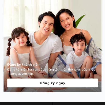
—-----------------------------------------
HƯỚNG DẪN BẢO QUẢN
Đăng ký thành viên
Đăng ký nhận bản tin của chúng tôi, nhận thông tin cập nhật
thường xuyên hơn.
-----------------------------------------
Đăng ký ngay
THÔNG TIN THƯƠNG HIỆU
iBasic Việt Nam