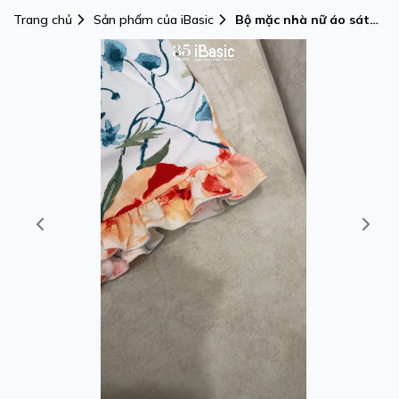
Trang chủ
Sản phẩm của iBasic
Bộ mặc nhà nữ áo sát
nách croptop kết hợp
quần đùi nhún iBasic -
HOMY048