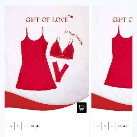
+1
+1
S
M
L
XL
S
M
L
XL