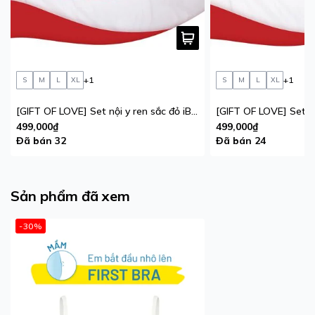
+1
+1
S
M
L
XL
S
M
L
XL
[GIFT OF LOVE] Set nội y ren sắc đỏ iBasic phiên bản giới hạn
499,000₫
499,000₫
Đã bán 32
Đã bán 24
Sản phẩm đã xem
-30%