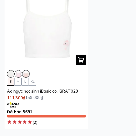
S
M
L
XL
Áo ngực học sinh iBasic cotton USA kháng khuẩn có hình in dễ thương
BRAT028
111,300₫
159,000₫
Đã bán 5691
(2)