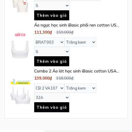
Thêm vào giỏ
Áo ngực học sinh iBasic phối ren cotton USA
kháng khuẩn - BRAT003
111,300₫
159,000₫
Thêm vào giỏ
Combo 2 Áo lót học sinh iBasic cotton USA
kháng khuẩn cài sau - VA107
139,000₫
318,000₫
Thêm vào giỏ