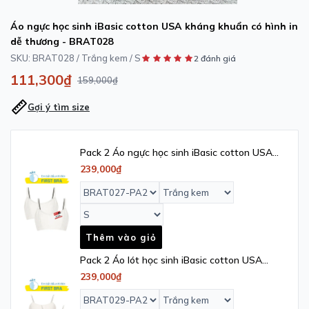
Áo ngực học sinh iBasic cotton USA kháng khuẩn có hình in
dễ thương - BRAT028
SKU:
BRAT028 / Trắng kem / S
2 đánh giá
111,300₫
159,000₫
Gợi ý tìm size
Pack 2 Áo ngực học sinh iBasic cotton USA
kháng khuẩn dây nhỏ - BRAT027PA2
239,000₫
Thêm vào giỏ
Pack 2 Áo lót học sinh iBasic cotton USA
kháng khuẩn tròng cổ daily iBasic -
239,000₫
BRAT029PA2