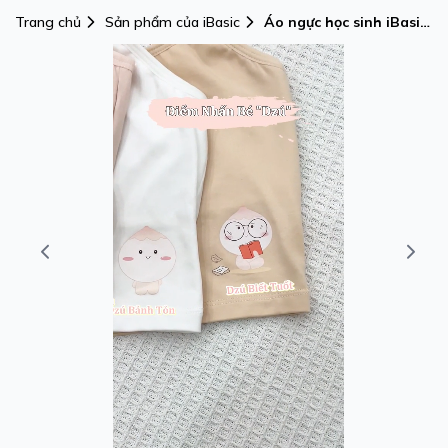
Trang chủ
Sản phẩm của iBasic
Áo ngực học sinh iBasic
cotton USA kháng
khuẩn có hình in dễ
thương - BRAT028