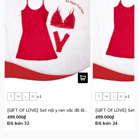
+1
+1
S
M
L
XL
S
M
L
XL
[GIFT OF LOVE] Set nội y ren sắc đỏ iBasic phiên bản giới hạn
499,000₫
499,000₫
Đã bán 32
Đã bán 24