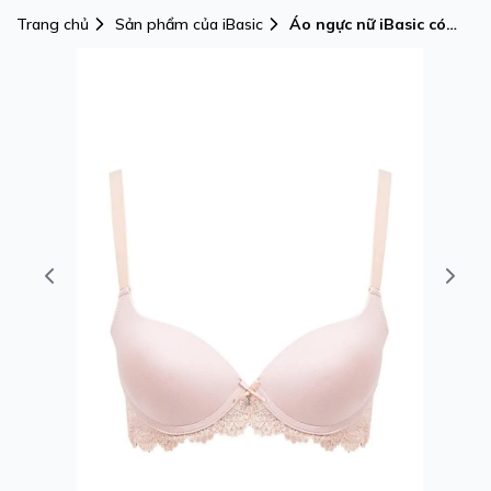
Trang chủ
Sản phẩm của iBasic
Áo ngực nữ iBasic có
gọng mút mỏng cúp
trơn màu da phối thân
ren - BRAW136