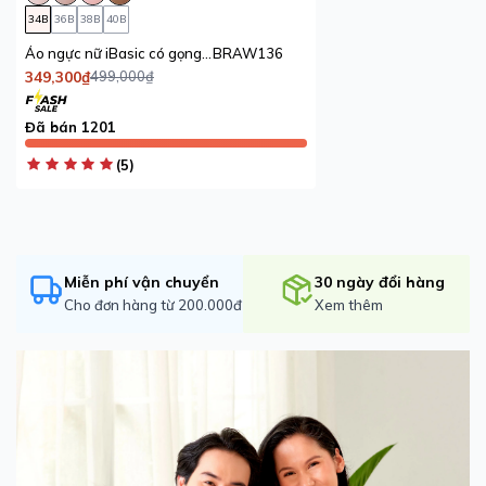
34B
36B
38B
40B
Áo ngực nữ iBasic có gọng mút mỏng cúp trơn màu da phối thân ren
BRAW136
349,300₫
499,000₫
Đã bán 1201
(5)
Miễn phí vận chuyển
30 ngày đổi hàng
Cho đơn hàng từ 200.000đ
Xem thêm