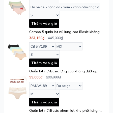
Thêm vào giỏ
Combo 5 quần lót nữ lưng cao iBasic không
đường may - V189
387,150₫
445,000₫
Thêm vào giỏ
Quần lót nữ iBasic lưng cao không đường
may phối ren - PANW189
99,000₫
199,000₫
Thêm vào giỏ
Quần lót nữ iBasic phom lọt khe phối lưng ren