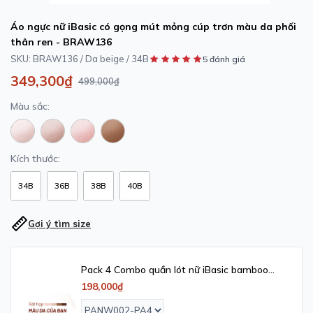
Áo ngực nữ iBasic có gọng mút mỏng cúp trơn màu da phối
thân ren - BRAW136
SKU:
BRAW136 / Da beige / 34B
5 đánh giá
349,300₫
499,000₫
Màu sắc:
Kích thước:
34B
36B
38B
40B
Gợi ý tìm size
Pack 4 Combo quần lót nữ iBasic bamboo
bikini iBasic - PANW002_PA4
198,000₫