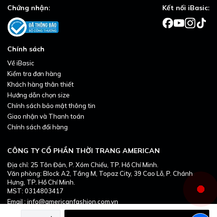
Chứng nhận:
Kết nối iBasic:
Chính sách
Về iBasic
Kiểm tra đơn hàng
Khách hàng thân thiết
Hướng dẫn chọn size
Chính sách bảo mật thông tin
Giao nhận và Thanh toán
Chính sách đổi hàng
CÔNG TY CỔ PHẦN THỜI TRANG AMERICAN
Địa chỉ: 25 Tôn Đản, P. Xóm Chiếu, TP. Hồ Chí Minh.
Văn phòng: Block A2, Tầng M, Topaz City, 39 Cao Lỗ, P. Chánh
Hưng, TP. Hồ Chí Minh.
MST: 0314803417
Email : info@americanfashion.com.vn