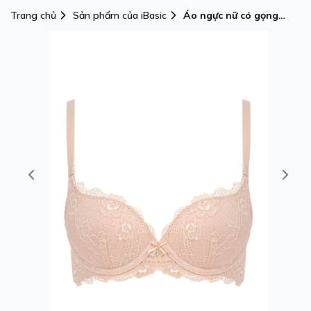
Trang chủ
Sản phẩm của iBasic
Áo ngực nữ có gọng
iBasic cúp Demi mút
vừa full ren - BRAW139