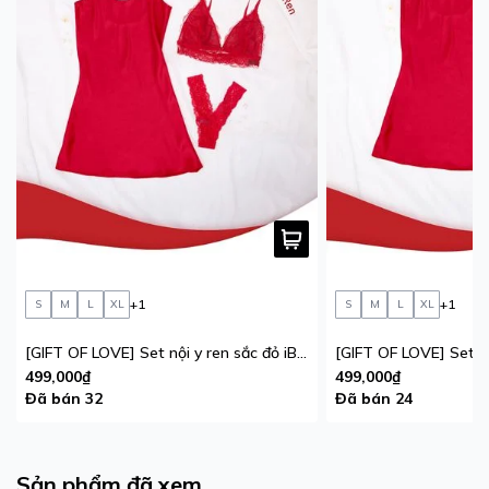
+1
+1
S
M
L
XL
S
M
L
XL
[GIFT OF LOVE] Set nội y ren sắc đỏ iBasic phiên bản giới hạn
499,000₫
499,000₫
Đã bán 32
Đã bán 24
Sản phẩm đã xem