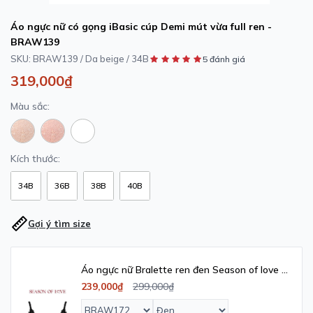
Áo ngực nữ có gọng iBasic cúp Demi mút vừa full ren -
BRAW139
SKU:
BRAW139 / Da beige / 34B
5 đánh giá
319,000₫
Màu sắc:
Kích thước:
34B
36B
38B
40B
Gợi ý tìm size
Áo ngực nữ Bralette ren đen Season of love -
BRAW172
239,000₫
299,000₫