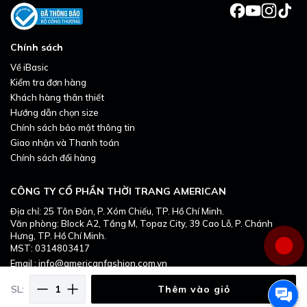
Chính sách
Về iBasic
Kiểm tra đơn hàng
Khách hàng thân thiết
Hướng dẫn chọn size
Chính sách bảo mật thông tin
Giao nhận và Thanh toán
Chính sách đổi hàng
CÔNG TY CỔ PHẦN THỜI TRANG AMERICAN
Địa chỉ: 25 Tôn Đản, P. Xóm Chiếu, TP. Hồ Chí Minh.
Văn phòng: Block A2, Tầng M, Topaz City, 39 Cao Lỗ, P. Chánh
Áo ngực nữ có gọng iBasic cúp
Hưng, TP. Hồ Chí Minh.
MST: 0314803417
Demi mút vừa full ren BRAW139
Email : info@americanfashion.com.vn
SL:
Thêm vào giỏ
- Áo ngực cúp Demi, thiết kế ôm 2/3 vòng 1, nâng đỡ cho phom
dáng quyến rũ.