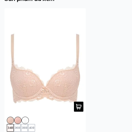
34B
36B
38B
40B