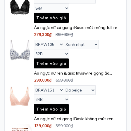
Thêm vào giỏ
Áo ngực nữ có gọng iBasic mút mỏng full ren
hoạ tiết - BRAW105
279,300₫
399,000₫
Thêm vào giỏ
Áo ngực nữ ren iBasic Inviswire gọng ảo
không gọng mút mỏng cup Tshirt -
299,000₫
599,000₫
BRAW151
Thêm vào giỏ
Áo ngực nữ có gọng iBasic không mút ren
lưới thêu hoa cup 3/4 - BRAW166
139,000₫
399,000₫