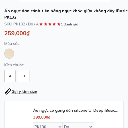
Áo ngực dán cánh tiên nâng ngực khóa giữa không dây iBasic
PK132
SKU:
PK132 / Da / A
1 đánh giá
259,000₫
Màu sắc:
Kích thước:
A
B
Gợi ý tìm size
Áo ngực có gọng dán silicone U_Deep iBasic
- PK130
399,000₫