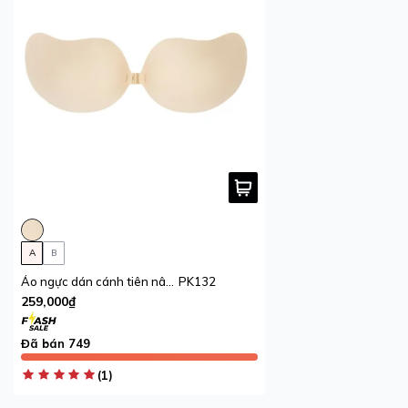
A
B
Áo ngực dán cánh tiên nâng ngực khóa giữa không dây iBasic
PK132
259,000₫
Đã bán 749
(1)