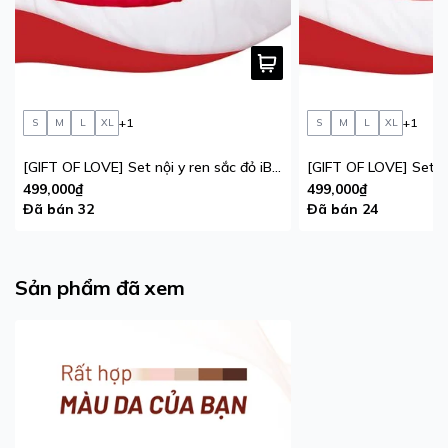
+1
+1
S
M
L
XL
S
M
L
XL
[GIFT OF LOVE] Set nội y ren sắc đỏ iBasic phiên bản giới hạn
499,000₫
499,000₫
Đã bán 32
Đã bán 24
Sản phẩm đã xem