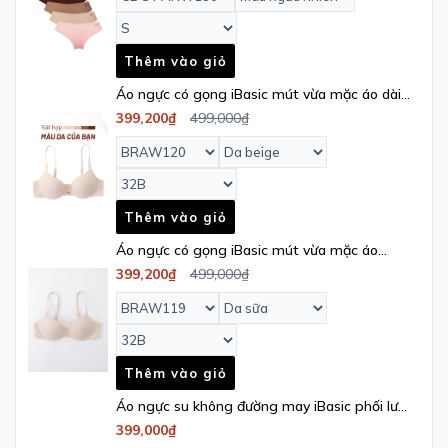
Thêm vào giỏ
Áo ngực có gọng iBasic mút vừa mặc áo dài
cup T_Shirt - BRAW120
399,200₫
499,000₫
Thêm vào giỏ
Áo ngực có gọng iBasic mút vừa mặc áo
dài cup demi – BRAW119
399,200₫
499,000₫
Thêm vào giỏ
Áo ngực su không đường may iBasic phối lưới
mút mỏng tam giác Bralette - BRAY103
399,000₫