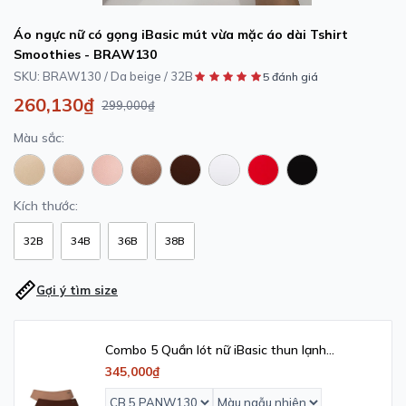
Áo ngực nữ có gọng iBasic mút vừa mặc áo dài Tshirt
Smoothies - BRAW130
SKU:
BRAW130 / Da beige / 32B
5 đánh giá
260,130₫
299,000₫
Màu sắc:
Kích thước:
32B
34B
36B
38B
Gợi ý tìm size
Combo 5 Quần lót nữ iBasic thun lạnh
Smoothies bikini - PANW130
345,000₫