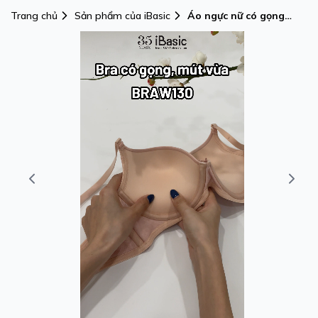
Trang chủ
Sản phẩm của iBasic
Áo ngực nữ có gọng
iBasic mút vừa mặc áo
dài Tshirt Smoothies -
BRAW130