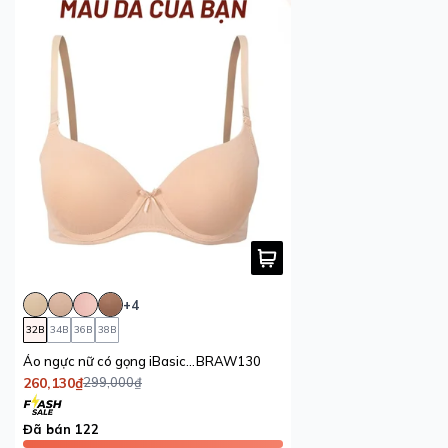
+4
32B
34B
36B
38B
Áo ngực nữ có gọng iBasic mút vừa mặc áo dài Tshirt Smoothies
BRAW130
260,130₫
299,000₫
Đã bán 122