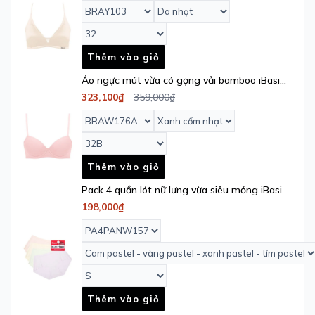
Thêm vào giỏ
Áo ngực mút vừa có gọng vải bamboo iBasic
- BRAW176A
323,100₫
359,000₫
Thêm vào giỏ
Pack 4 quần lót nữ lưng vừa siêu mỏng iBasic
- PA4PANW157
198,000₫
Thêm vào giỏ