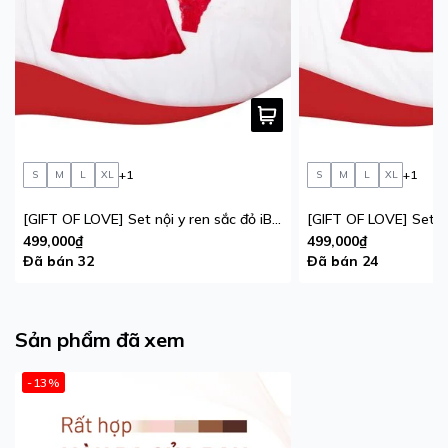
+1
+1
S
M
L
XL
S
M
L
XL
[GIFT OF LOVE] Set nội y ren sắc đỏ iBasic phiên bản giới hạn
499,000₫
499,000₫
Đã bán 32
Đã bán 24
Sản phẩm đã xem
-13%