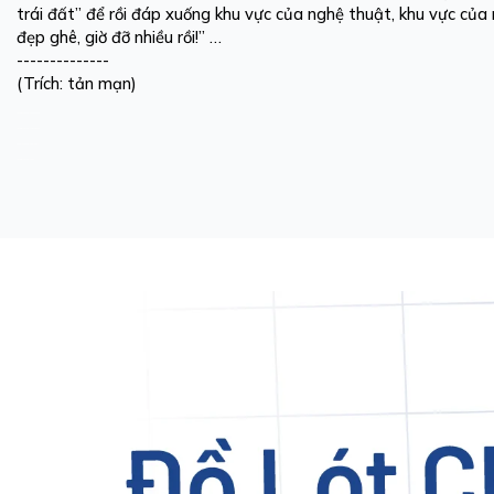
trái đất” để rồi đáp xuống khu vực của nghệ thuật, khu vực của
đẹp ghê, giờ đỡ nhiều rồi!” …
--------------
(Trích: tản mạn)
cách mặc áo ngực không dây
cách mặc áo ngực không dây
áo ngực cho người ngực nhỏ
cách mặc áo ngực dán