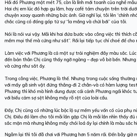
Hồi đó Phương một mét 75, còn là lính mới toanh của nghề mẫu 
Hai chị em lúc đó hợp gu lắm, hay café tám chuyện trên trời dưới
chuyện xoay quanh những bức ảnh. Giờ nghĩ lại, tôi lên “chính 
chắc cũng có đóng góp từ sự “la mắng và chửi bới” của tôi.
Nói là nói vui vậy. Mỗi khi hai đứa bước vào công việc thì thích 
mềm mại thế mà cứng như sắt”. Rồi lại tiếp tục chí choé để cho
Làm việc với Phương là cả một sự trải nghiệm đầy màu sắc. Lúc 
đến bản thân Chị cũng thấy ngỡ ngàng – đẹp vô bờ bến. Nhưng c
và cứng như sắt ấy.
Trong công việc, Phương là thế. Nhưng trong cuộc sống thường ng
với mấy gã sinh vật đứng thẳng-đi 2 chân-và có hàm lượng tes
Phương thì khó mà hình dung được cái cảnh Phương ngồi khóc tu 
với biểu cảm sợ sệt không mấy rõ rệt của loài cẩu.
Đấy, Chị cũng có những lúc bộc lộ sự mềm yếu vốn có của phụ nữ
Chị. Điều đó làm cho tôi mỗi lần gặp Chị là mỗi lần nhìn thấy đ
sắc mặn mà nhưng không mấy chói loá ấy lại chính là màu sắc h
Ngẫm lại thì tôi đã chơi với Phương hơn 5 năm rồi. Đến bây giờ m