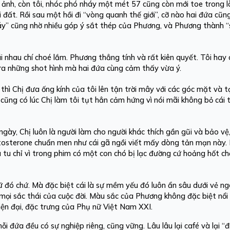
ảnh, còn tôi, nhóc phó nháy một mét 57 cũng còn mới toe trong l
 đất. Rồi sau một hồi đi “vòng quanh thế giới”, cỡ nào hai đứa cũn
nháy” cũng nhờ nhiều góp ý sắt thép của Phương, và Phương thành 
cãi nhau chí choé lắm. Phương thẳng tính và rất kiên quyết. Tôi hay 
 ra những shot hình mà hai đứa cùng cảm thấy vừa ý.
thì Chị đưa ống kính của tôi lên tận trời mây với các góc mặt và
ũng có lúc Chị làm tôi tụt hẳn cảm hứng vì nói mãi không bỏ cái 
ày, Chị luôn là người làm cho người khác thích gần gũi và bảo vệ,
tosterone chuẩn men như cái gã ngồi viết mấy dòng tản mạn này. 
tu chỉ vì trong phim có một con chó bị lạc đường cứ hoảng hốt chạ
 đó chứ. Mà đặc biệt cái là sự mềm yếu đó luôn ẩn sâu dưới vẻ ngo
ủ mọi sắc thái của cuộc đời. Màu sắc của Phương không đặc biệt nổi
iện đại, đặc trưng của Phụ nữ Việt Nam XXI.
ỗi đứa đều có sự nghiệp riêng, cũng vững. Lâu lâu lại café và lại “