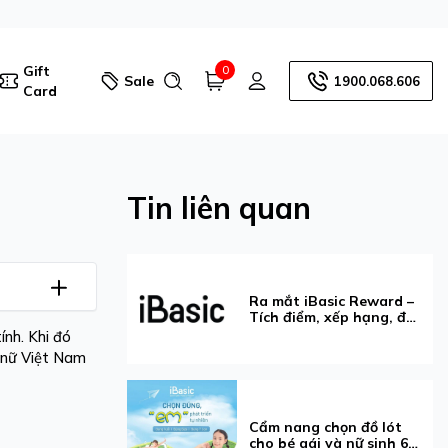
Gift
0
Sale
1900.068.606
Card
Tin liên quan
Ra mắt iBasic Reward –
Tích điểm, xếp hạng, đổi
voucher dễ dàng hơn
ính. Khi đó
ụ nữ Việt Nam
Cẩm nang chọn đồ lót
cho bé gái và nữ sinh 6–