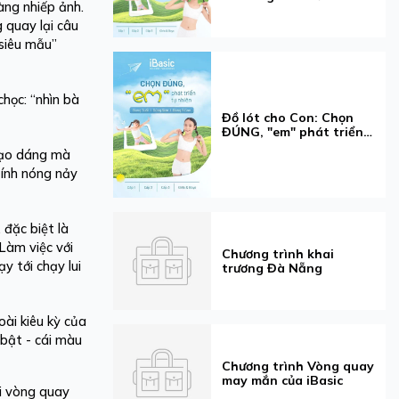
àng nhiếp ảnh.
19 tuổi
g quay lại câu
“siêu mẫu”
chọc: “nhìn bà
Đồ lót cho Con: Chọn
ĐÚNG, "em" phát triển
tự nhiên
 tạo dáng mà
tính nóng nảy
 đặc biệt là
Làm việc với
Chương trình khai
y tới chạy lui
trương Đà Nẵng
ài kiêu kỳ của
 bật - cái màu
Chương trình Vòng quay
may mắn của iBasic
đi vòng quay