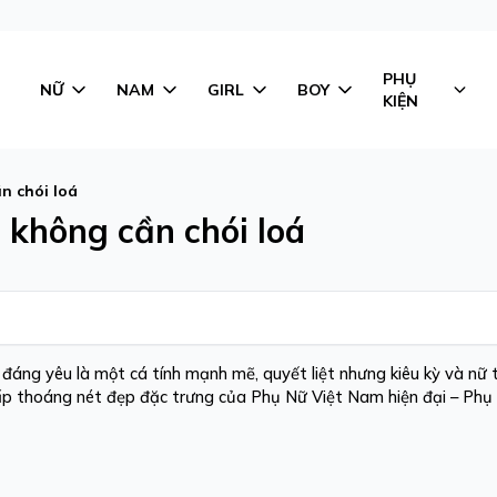
PHỤ
NỮ
NAM
GIRL
BOY
KIỆN
n chói loá
không cần chói loá
áng yêu là một cá tính mạnh mẽ, quyết liệt nhưng kiêu kỳ và nữ t
thấp thoáng nét đẹp đặc trưng của Phụ Nữ Việt Nam hiện đại – Ph