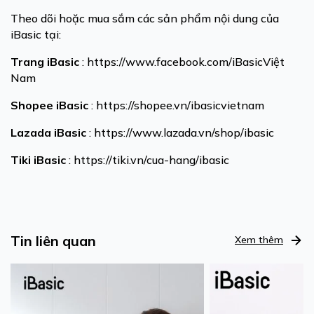
Theo dõi hoặc mua sắm các sản phẩm nội dung của
iBasic tại:
Trang
iBasic
:
https://www.facebook.com/iBasicViệt
Nam
Shopee
iBasic
:
https://shopee.vn/ibasicvietnam
Lazada
iBasic
:
https://www.lazada.vn/shop/ibasic
Tiki
iBasic
:
https://tiki.vn/cua-hang/ibasic
Tin liên quan
Xem thêm