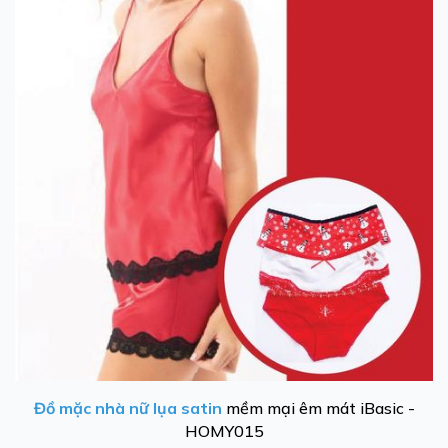
Đồ mặc nhà nữ lụa satin
mềm mại êm mát iBasic -
HOMY015