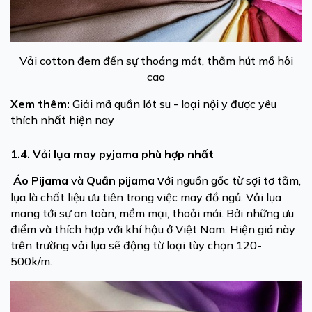
Vải cotton đem đến sự thoáng mát, thấm hút mồ hôi
cao
Xem thêm:
Giải mã quần lót su - loại nội y được yêu
thích nhất hiện nay
1.4. Vải lụa may pyjama phù hợp nhất
v
Áo Pijama
và
Quần pijama
ới nguồn gốc từ sợi tơ tằm,
lụa là chất liệu ưu tiên trong việc may đồ ngủ. Vải lụa
mang tới sự an toàn, mềm mại, thoải mái. Bởi những ưu
điểm và thích hợp với khí hậu ở Việt Nam. Hiện giá này
trên trường vải lụa sẽ động từ loại tùy chọn 120-
500k/m.