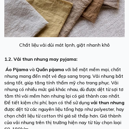
Chất liệu vải dủi mát lạnh, giặt nhanh khô
1.2. Vải thun nhung may pyjama:
Áo Pijama
và
Quần pijama
ới bề mặt mềm mại, chất
v
nhung mang đến một vẻ đẹp sang trọng. Vải nhung bắt
sáng tốt, giúp tăng tính thẩm mỹ cho trang phục. Vải
nhung có nhiều mức giá khác nhau, dù được dệt từ sợi tơ
tằm thì vải mềm hơn nhưng lại có giá thành cao nhất.
Để tiết kiệm chi phí, bạn có thể sử dụng
vải thun nhung
được dệt từ các nguyên liệu tổng hợp như polyester, hay
chọn chất liệu từ cotton thì giá sẽ thấp hơn. Giá thành
của vải nhung trên thị trường hiện nay từ tùy chọn loại
60-180k/m.