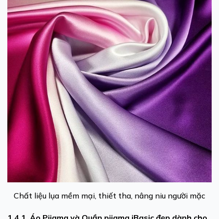
Chất liệu lụa mềm mại, thiết tha, nâng niu người mặc
1.4.1
Áo Pijama và Quần pijama
iBasic đẹp dành cho