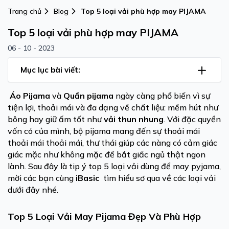
Trang chủ
Blog
Top 5 loại vải phù hợp may PIJAMA
Top 5 loại vải phù hợp may PIJAMA
06 - 10 - 2023
Mục lục bài viết:
Áo Pijama
và
Quần pijama
ngày càng phổ biến vì sự
tiện lợi, thoải mái và đa dạng về chất liệu: mềm hút như
bông hay giữ ấm tốt như
vải thun nhung
. Với đặc quyền
vốn có của mình, bộ pijama mang đến sự thoải mái
thoải mái thoải mái, thư thái giúp các nàng có cảm giác
giác mặc như không mặc để bắt giấc ngủ thật ngon
lành. Sau đây là tip ý top 5 loại vải dùng để may pyjama,
mời các bạn cùng
iBasic
tìm hiểu sơ qua về các loại vải
dưới đây nhé.
Top 5 Loại Vải May Pijama Đẹp Và Phù Hợp