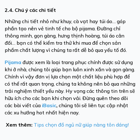
2.4. Chú ý các chi tiết
Những chi tiết nhỏ như khuy, cà vạt hay túi áo… góp
phần tạo nên vẻ tinh tế cho bộ pijama. Đường chỉ
thông minh, gọn gàng, hưng thịnh hoàng, túi áo cân
đối… bạn có thể kiểm tra thử khi mua để chọn sản
phẩm chất lượng vì chúng ta rất dễ bỏ qua yếu tố đó.
Pijama
được xem là loại trang phục chính được sử dụng
khi ở nhà, chúng tôi giúp bạn luôn xinh xắn và gọn gàng.
Chính vì vậy đơn vị lựa chọn một chất liệu phù hợp để
có thể rất quan trọng, chúng ta không nên bỏ qua những
trải nghiệm thiết yếu này. Hy vọng các thông tin trên sẽ
hữu ích cho các bạn khi chọn vải. Đừng quên theo dõi
các bài viết của
iBasic
,
chúng tôi sẽ liên tục cập nhật
các xu hướng hot nhất hiện nay.
Xem thêm:
Tips chọn đồ ngủ nữ giúp nàng tôn dáng!