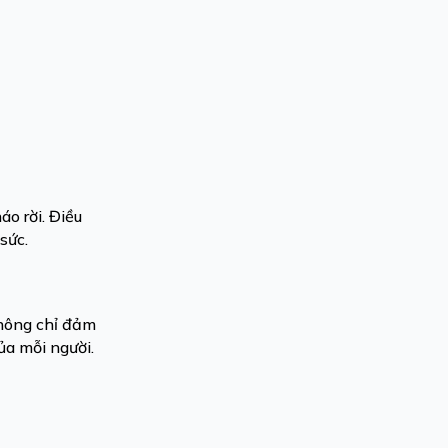
áo rời. Điều
sức.
không chỉ đảm
ủa mỗi người.