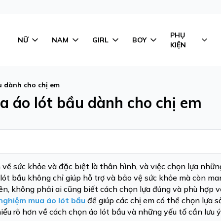
PHỤ
NỮ
NAM
GIRL
BOY
KIỆN
u dành cho chị em
 áo lót bầu dành cho chị em
n về sức khỏe và đặc biệt là thân hình, và việc chọn lựa nhữ
 lót bầu không chỉ giúp hỗ trợ và bảo vệ sức khỏe mà còn man
hiên, không phải ai cũng biết cách chọn lựa đúng và phù hợp v
 nghiệm mua áo lót bầu
để giúp các chị em có thể chọn lựa 
ểu rõ hơn về cách chọn áo lót bầu và những yếu tố cần lưu 