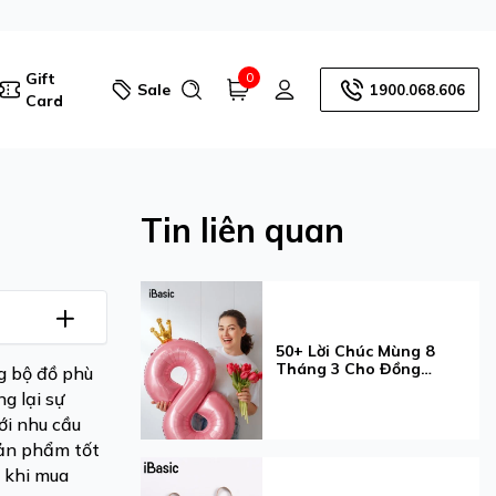
Gift
0
Sale
1900.068.606
Card
Tin liên quan
50+ Lời Chúc Mùng 8
Tháng 3 Cho Đồng
ng bộ đồ phù
Nghiệp Ý Nghĩa Và Tinh
g lại sự
Tế
ới nhu cầu
sản phẩm tốt
ý khi mua