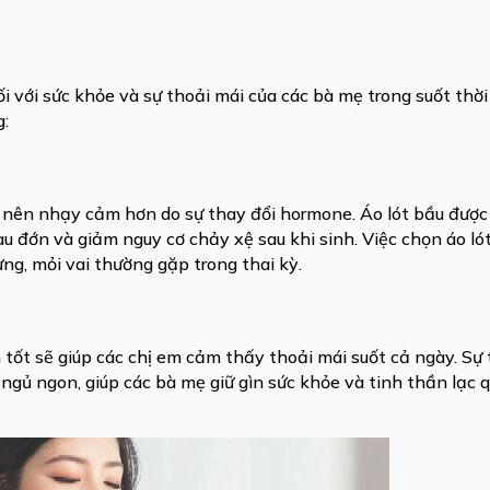
ối với sức khỏe và sự thoải mái của các bà mẹ trong suốt thờ
g:
 nên nhạy cảm hơn do sự thay đổi hormone. Áo lót bầu được
đau đớn và giảm nguy cơ chảy xệ sau khi sinh. Việc chọn áo l
ưng, mỏi vai thường gặp trong thai kỳ.
n tốt sẽ giúp các chị em cảm thấy thoải mái suốt cả ngày. Sự
 ngủ ngon, giúp các bà mẹ giữ gìn sức khỏe và tinh thần lạc 