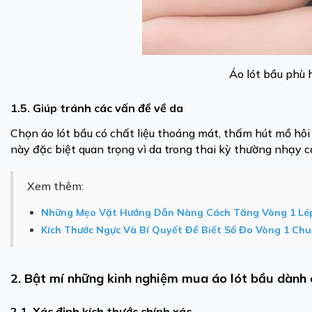
Áo lót bầu phù
1.5. Giúp tránh các vấn đề về da
Chọn áo lót bầu có chất liệu thoáng mát, thấm hút mồ hôi 
này đặc biệt quan trọng vì da trong thai kỳ thường nhạy 
Xem thêm:
Những Mẹo Vặt Hướng Dẫn Nàng Cách Tăng Vòng 1 Lé
Kích Thước Ngực Và Bí Quyết Để Biết Số Đo Vòng 1 Ch
2. Bật mí những kinh nghiệm mua áo lót bầu dành 
2.1. Xác định kích thước chính xác