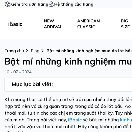
Kiểm tra đơn hàng
Hệ thống cửa hàng
NEW
AMERICAN
BIG
ARRIVAL
CLASSIC
SIZE
Trang chủ
Blog
Bật mí những kinh nghiệm mua áo lót bầ
Bật mí những kinh nghiệm mua
10 - 07 - 2024
Mục lục bài viết:
Khi mang thai, cơ thể phụ nữ sẽ trải qua nhiều thay đổi lớ
hợp trở nên vô cùng quan trọng, trong đó có áo lót bầu. Áo
thoải mái, tự tin cho các chị em trong suốt thai kỳ. Tuy n
của mình. Trong bài viết này,
iBasic
sẽ bật mí những
kinh
nhất, vừa vặn và thoải mái nhất. Hãy cùng khám phá để hi