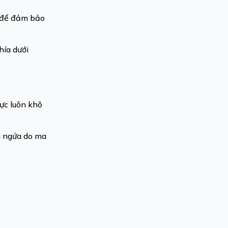
g để đảm bảo
hía dưới
ực luôn khô
và ngứa do ma