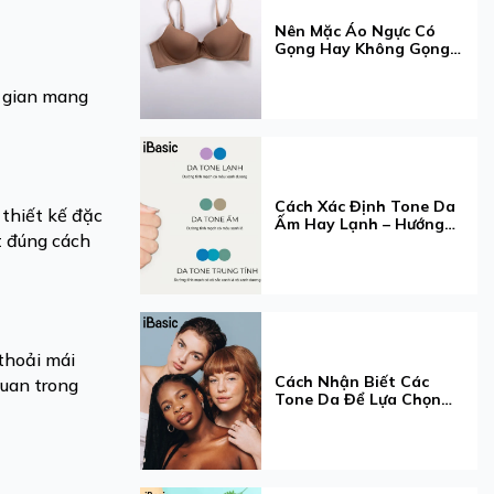
Nên Mặc Áo Ngực Có
Gọng Hay Không Gọng?
Hướng Dẫn Chọn Loại
Phù Hợp Nhất
i gian mang
Cách Xác Định Tone Da
 thiết kế đặc
Ấm Hay Lạnh – Hướng
ót đúng cách
Dẫn Chi Tiết & Cách
Chọn Màu Phù Hợp
 thoải mái
Cách Nhận Biết Các
quan trong
Tone Da Để Lựa Chọn
Được Phong Cách Phù
Hợp