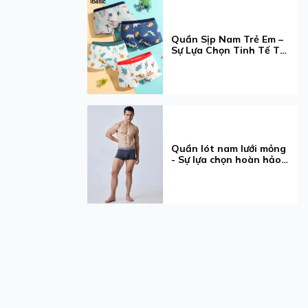
Quần Sịp Nam Trẻ Em –
Sự Lựa Chọn Tinh Tế Từ
iBasic Dành Cho Bé Yêu
Quần lót nam lưới mỏng
- Sự lựa chọn hoàn hảo
cho phái mạnh