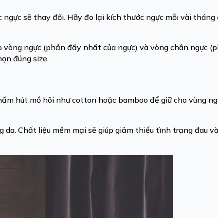
c ngực sẽ thay đổi. Hãy đo lại kích thước ngực mỗi vài thán
o vòng ngực (phần đầy nhất của ngực) và vòng chân ngực (p
họn đúng size.
 thấm hút mồ hôi như cotton hoặc bamboo để giữ cho vùng ng
ng da. Chất liệu mềm mại sẽ giúp giảm thiểu tình trạng đau 