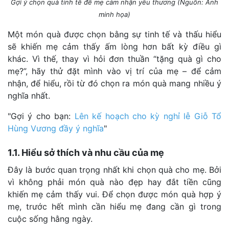
Gợi ý chọn quà tinh tế để mẹ cảm nhận yêu thương (Nguồn: Ảnh
minh họa)
Một món quà được chọn bằng sự tinh tế và thấu hiểu
sẽ khiến mẹ cảm thấy ấm lòng hơn bất kỳ điều gì
khác. Vì thế, thay vì hỏi đơn thuần “tặng quà gì cho
mẹ?”, hãy thử đặt mình vào vị trí của mẹ – để cảm
nhận, để hiểu, rồi từ đó chọn ra món quà mang nhiều ý
nghĩa nhất.
"Gợi ý cho bạn:
Lên kế hoạch cho kỳ nghỉ lễ Giỗ Tổ
Hùng Vương đầy ý nghĩa
"
1.1. Hiểu sở thích và nhu cầu của mẹ
Đây là bước quan trọng nhất khi chọn quà cho mẹ. Bởi
vì không phải món quà nào đẹp hay đắt tiền cũng
khiến mẹ cảm thấy vui. Để chọn được món quà hợp ý
mẹ, trước hết mình cần hiểu mẹ đang cần gì trong
cuộc sống hằng ngày.