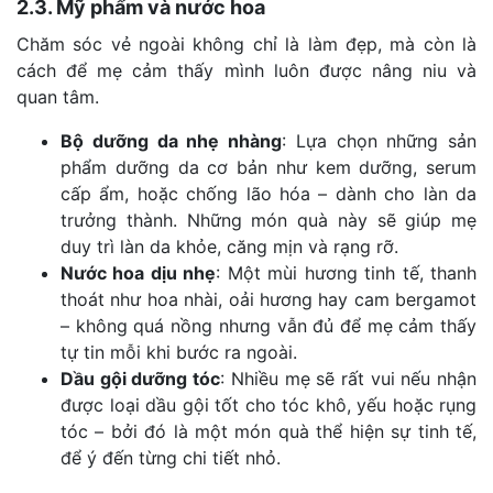
2.3. Mỹ phẩm và nước hoa
Chăm sóc vẻ ngoài không chỉ là làm đẹp, mà còn là
cách để mẹ cảm thấy mình luôn được nâng niu và
quan tâm.
Bộ dưỡng da nhẹ nhàng
: Lựa chọn những sản
phẩm dưỡng da cơ bản như kem dưỡng, serum
cấp ẩm, hoặc chống lão hóa – dành cho làn da
trưởng thành. Những món quà này sẽ giúp mẹ
duy trì làn da khỏe, căng mịn và rạng rỡ.
Nước hoa dịu nhẹ
: Một mùi hương tinh tế, thanh
thoát như hoa nhài, oải hương hay cam bergamot
– không quá nồng nhưng vẫn đủ để mẹ cảm thấy
tự tin mỗi khi bước ra ngoài.
Dầu gội dưỡng tóc
: Nhiều mẹ sẽ rất vui nếu nhận
được loại dầu gội tốt cho tóc khô, yếu hoặc rụng
tóc – bởi đó là một món quà thể hiện sự tinh tế,
để ý đến từng chi tiết nhỏ.