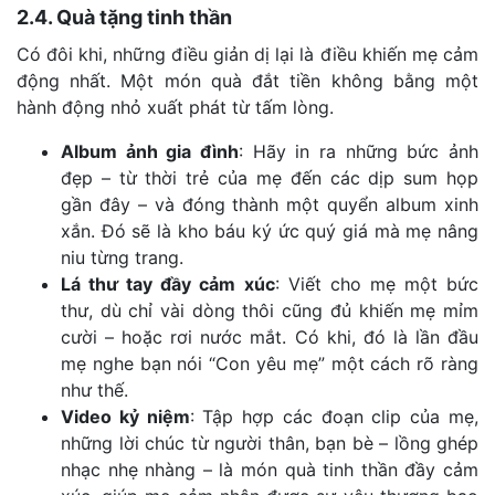
2.4. Quà tặng tinh thần
Có đôi khi, những điều giản dị lại là điều khiến mẹ cảm
động nhất. Một món quà đắt tiền không bằng một
hành động nhỏ xuất phát từ tấm lòng.
Album ảnh gia đình
: Hãy in ra những bức ảnh
đẹp – từ thời trẻ của mẹ đến các dịp sum họp
gần đây – và đóng thành một quyển album xinh
xắn. Đó sẽ là kho báu ký ức quý giá mà mẹ nâng
niu từng trang.
Lá thư tay đầy cảm xúc
: Viết cho mẹ một bức
thư, dù chỉ vài dòng thôi cũng đủ khiến mẹ mỉm
cười – hoặc rơi nước mắt. Có khi, đó là lần đầu
mẹ nghe bạn nói “Con yêu mẹ” một cách rõ ràng
như thế.
Video kỷ niệm
: Tập hợp các đoạn clip của mẹ,
những lời chúc từ người thân, bạn bè – lồng ghép
nhạc nhẹ nhàng – là món quà tinh thần đầy cảm