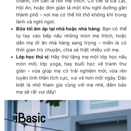
chảnh, chỉ cần là nơi mẹ thích. Có thể là Đà Lạt,
Hội An, hoặc đơn giản là một khu nghỉ dưỡng gần
thành phố – nơi mẹ có thể hít thở không khí trong
lành và nghỉ ngơi.
Bữa tối ấm áp tại nhà hoặc nhà hàng
: Bạn có thể
tự tay vào bếp nấu những món mẹ thích, hoặc
dẫn mẹ đi ăn nhà hàng sang trọng – miễn là có
thời gian trò chuyện, chia sẻ thật nhiều với mẹ.
Lớp học thú vị
: Hãy thử tặng mẹ một lớp học nấu
món mới, lớp yoga, hay buổi học vẽ tranh thư
giãn – vừa giúp mẹ có trải nghiệm mới, vừa rèn
luyện tinh thần tích cực, vui vẻ hơn mỗi ngày. Đặc
biệt là nhớ tham gia cùng với mẹ nhé, đảm bảo
mẹ sẽ rất vui đấy!