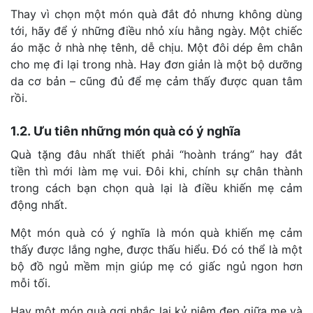
Thay vì chọn một món quà đắt đỏ nhưng không dùng
tới, hãy để ý những điều nhỏ xíu hằng ngày. Một chiếc
áo mặc ở nhà nhẹ tênh, dễ chịu. Một đôi dép êm chân
cho mẹ đi lại trong nhà. Hay đơn giản là một bộ dưỡng
da cơ bản – cũng đủ để mẹ cảm thấy được quan tâm
rồi.
1.2. Ưu tiên những món quà có ý nghĩa
Quà tặng đâu nhất thiết phải “hoành tráng” hay đắt
tiền thì mới làm mẹ vui. Đôi khi, chính sự chân thành
trong cách bạn chọn quà lại là điều khiến mẹ cảm
động nhất.
Một món quà có ý nghĩa là món quà khiến mẹ cảm
thấy được lắng nghe, được thấu hiểu. Đó có thể là một
bộ đồ ngủ mềm mịn giúp mẹ có giấc ngủ ngon hơn
mỗi tối.
Hay một món quà gợi nhắc lại kỷ niệm đẹp giữa mẹ và