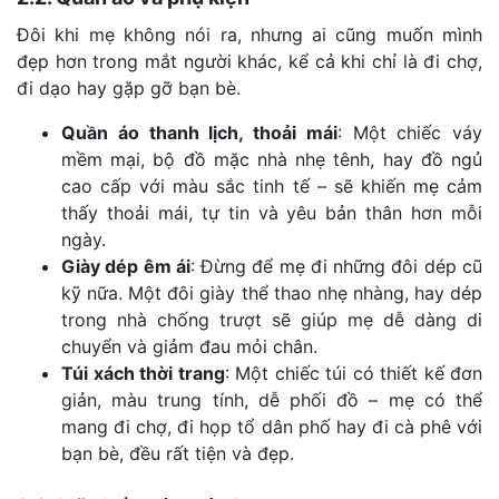
Đôi khi mẹ không nói ra, nhưng ai cũng muốn mình
đẹp hơn trong mắt người khác, kể cả khi chỉ là đi chợ,
đi dạo hay gặp gỡ bạn bè.
Quần áo thanh lịch, thoải mái
: Một chiếc váy
mềm mại, bộ đồ mặc nhà nhẹ tênh, hay đồ ngủ
cao cấp với màu sắc tinh tế – sẽ khiến mẹ cảm
thấy thoải mái, tự tin và yêu bản thân hơn mỗi
ngày.
Giày dép êm ái
: Đừng để mẹ đi những đôi dép cũ
kỹ nữa. Một đôi giày thể thao nhẹ nhàng, hay dép
trong nhà chống trượt sẽ giúp mẹ dễ dàng di
chuyển và giảm đau mỏi chân.
Túi xách thời trang
: Một chiếc túi có thiết kế đơn
giản, màu trung tính, dễ phối đồ – mẹ có thể
mang đi chợ, đi họp tổ dân phố hay đi cà phê với
bạn bè, đều rất tiện và đẹp.