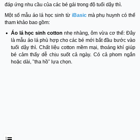
đáp ứng nhu cầu của các bé gái trong độ tuổi dậy thì.
Một số mẫu áo lá học sinh từ
iBasic
mà phụ huynh có thể
tham khảo bao gồm:
Áo lá học sinh cotton
nhẹ nhàng, ôm vừa cơ thể: Đây
là mẫu áo lá phù hợp cho các bé mới bắt đầu bước vào
tuổi dậy thì. Chất liệu cotton mềm mại, thoáng khí giúp
bé cảm thấy dễ chịu suốt cả ngày. Có cả phom ngắn
hoặc dài, "tha hồ" lựa chọn.