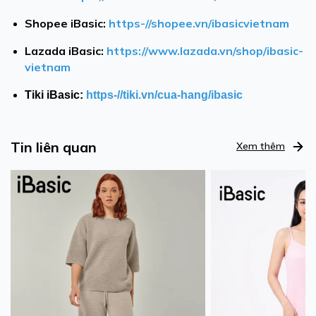
Shopee iBasic:
https-//shopee.vn/ibasicvietnam
Lazada iBasic:
https://www.lazada.vn/shop/ibasic-
vietnam
Tiki iBasic:
https-//tiki.vn/cua-hang/ibasic
Tin liên quan
Xem thêm