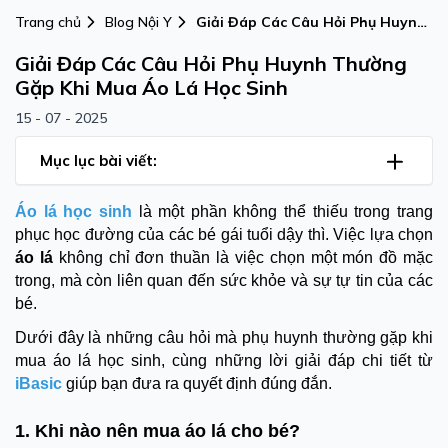
Trang chủ
Blog Nội Y
Giải Đáp Các Câu Hỏi Phụ Huynh
Thường Gặp Khi Mua Áo Lá Học
Giải Đáp Các Câu Hỏi Phụ Huynh Thường
Sinh
Gặp Khi Mua Áo Lá Học Sinh
15 - 07 - 2025
Mục lục bài viết:
Áo lá học sinh
là một phần không thể thiếu trong trang
phục học đường của các bé gái tuổi dậy thì. Việc lựa chọn
áo lá
không chỉ đơn thuần là việc chọn một món đồ mặc
trong, mà còn liên quan đến sức khỏe và sự tự tin của các
bé.
Dưới đây là những câu hỏi mà phụ huynh thường gặp khi
mua áo lá học sinh, cùng những lời giải đáp chi tiết từ
iBasic
giúp bạn đưa ra quyết định đúng đắn.
1. Khi nào nên mua áo lá cho bé?