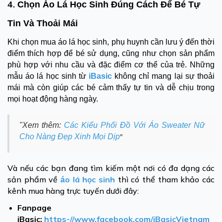
4.
Chọn Áo Lá Học Sinh Đúng Cách Để Bé Tự
Tin Và Thoải Mái
Khi chọn mua áo lá học sinh, phụ huynh cần lưu ý đến thời
điểm thích hợp để bé sử dụng, cũng như chọn sản phẩm
phù hợp với nhu cầu và đặc điểm cơ thể của trẻ. Những
mẫu áo lá học sinh từ
iBasic
không chỉ mang lại sự thoải
mái mà còn giúp các bé cảm thấy tự tin và dễ chịu trong
mọi hoạt động hàng ngày.
"Xem thêm:
Các Kiểu Phối Đồ Với Áo Sweater Nữ
Cho Nàng Đẹp Xinh Mọi Dịp
"
Và nếu các bạn đang tìm kiếm một nơi có đa dạng các
sản phẩm về
o lá học sinh
t
hì có thể tham khảo các
á
kênh mua hàng trực tuyến dưới đây:
Fanpage
iBasic:
https-//www.facebook.com/iBasicVietnam