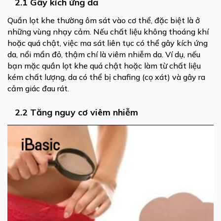
2.1 Gây kích ứng da
Quần lọt khe thường ôm sát vào cơ thể, đặc biệt là ở
những vùng nhạy cảm. Nếu chất liệu không thoáng khí
hoặc quá chật, việc ma sát liên tục có thể gây kích ứng
da, nổi mẩn đỏ, thậm chí là viêm nhiễm da. Ví dụ, nếu
bạn mặc quần lọt khe quá chật hoặc làm từ chất liệu
kém chất lượng, da có thể bị chafing (cọ xát) và gây ra
cảm giác đau rát.
2.2 Tăng nguy cơ viêm nhiễm