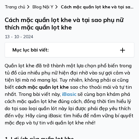
Trang chủ
Blog Nội Y
Cách mặc quần lọt khe và tại sao
phụ nữ thích mặc quần lọt khe
Cách mặc quần lọt khe và tại sao phụ nữ
thích mặc quần lọt khe
13 - 10 - 2024
Mục lục bài viết:
Quần lọt khe đã trở thành một lựa chọn phổ biến trong
tủ đồ của nhiều phụ nữ hiện đại nhờ vào sự gợi cảm và
tiện lợi mà nó mang lại. Tuy nhiên, không phải ai cũng
biết
cách mặc quần lọt khe
sao cho thoải mái và tự tin
nhất. Trong bài viết này,
iBasic
sẽ cùng bạn khám phá
cách mặc quần lọt khe đúng cách, đồng thời tìm hiểu lý
do tại sao loại quần lót này lại được phái đẹp yêu thích
đến vậy. Hãy cùng iBasic tìm hiểu để nắm vững bí quyết
mặc đẹp và tự tin với quần lọt khe nhé!
1. Lợi ích của quần lọt khe