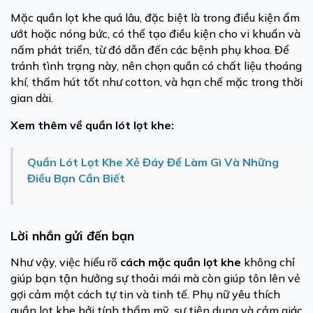
Mặc quần lọt khe quá lâu, đặc biệt là trong điều kiện ẩm
ướt hoặc nóng bức, có thể tạo điều kiện cho vi khuẩn và
nấm phát triển, từ đó dẫn đến các bệnh phụ khoa. Để
tránh tình trạng này, nên chọn quần có chất liệu thoáng
khí, thấm hút tốt như cotton, và hạn chế mặc trong thời
gian dài.
Xem thêm về quần lót lọt khe:
Quần Lót Lọt Khe Xẻ Đáy Để Làm Gì Và Những
Điều Bạn Cần Biết
Lời nhắn gửi đến bạn
Như vậy, việc hiểu rõ
cách mặc quần lọt khe
không chỉ
giúp bạn tận hưởng sự thoải mái mà còn giúp tôn lên vẻ
gợi cảm một cách tự tin và tinh tế. Phụ nữ yêu thích
quần lọt khe bởi tính thẩm mỹ, sự tiện dụng và cảm giác