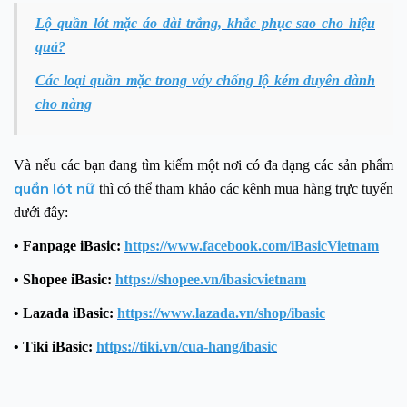
Lộ quần lót mặc áo dài trắng, khắc phục sao cho hiệu
quả?
Các loại quần mặc trong váy chống lộ kém duyên dành
cho nàng
Và nếu các bạn đang tìm kiếm một nơi có đa dạng các sản phẩm
quần lót nữ
thì có thể tham khảo các kênh mua hàng trực tuyến
dưới đây:
• Fanpage iBasic:
https://www.facebook.com/iBasicVietnam
• Shopee iBasic:
https://shopee.vn/ibasicvietnam
• Lazada iBasic:
https://www.lazada.vn/shop/ibasic
• Tiki iBasic:
https://tiki.vn/cua-hang/ibasic