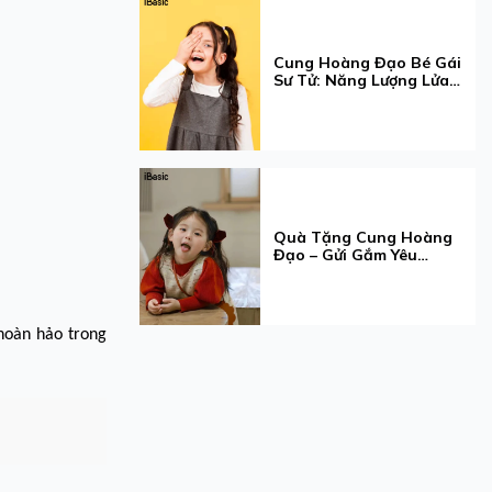
Cung Hoàng Đạo Bé Gái
Sư Tử: Năng Lượng Lửa
Và Gu Nội Y
Quà Tặng Cung Hoàng
Đạo – Gửi Gắm Yêu
Thương Qua Tính Cách
Xử Nữ
 hoàn hảo trong