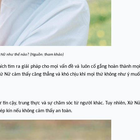
ử Nữ như thế nào? (Nguồn: tham khảo)
hích tìm ra giải pháp cho mọi vấn đề và luôn cố gắng hoàn thành mọ
ến Xử Nữ cảm thấy căng thẳng và khó chịu khi mọi thứ không như ý muố
 tin cậy, trung thực và sự chăm sóc từ người khác. Tuy nhiên, Xử 
hép kín nếu không cảm thấy an toàn.