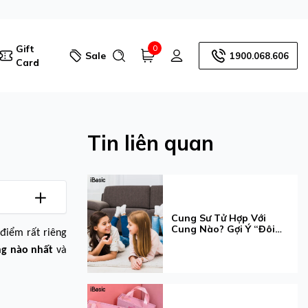
Gift
0
Sale
1900.068.606
Card
Tin liên quan
Cung Sư Tử Hợp Với
Cung Nào? Gợi Ý “Đôi
điểm rất riêng
Bạn Cùng Tiến” Cho Bé
g nào nhất
và
Gái