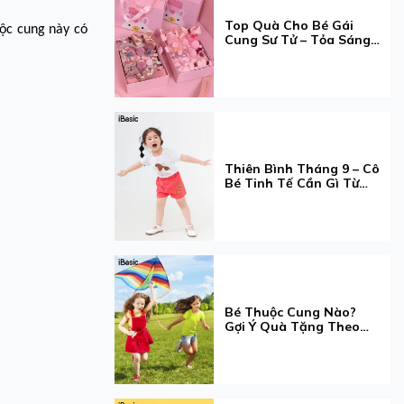
Top Quà Cho Bé Gái
uộc cung này có
Cung Sư Tử – Tỏa Sáng
Đúng Chất "Queen"
Thiên Bình Tháng 9 – Cô
Bé Tinh Tế Cần Gì Từ
Một Chiếc Quần Lót?
Bé Thuộc Cung Nào?
Gợi Ý Quà Tặng Theo
Cung Hoàng Đạo Cho
Bé Gái