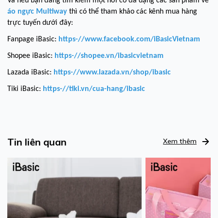
Và nếu bạn đang tìm kiếm một nơi có đa dạng các sản phẩm về
áo ngực Multiway
thì có thể tham khảo các kênh mua hàng
trực tuyến dưới đây:
Fanpage iBasic:
https-//www.facebook.com/iBasicVietnam
Shopee iBasic:
https-//shopee.vn/ibasicvietnam
Lazada iBasic:
https-//www.lazada.vn/shop/ibasic
Tiki iBasic:
https-//tiki.vn/cua-hang/ibasic
Tin liên quan
Xem thêm