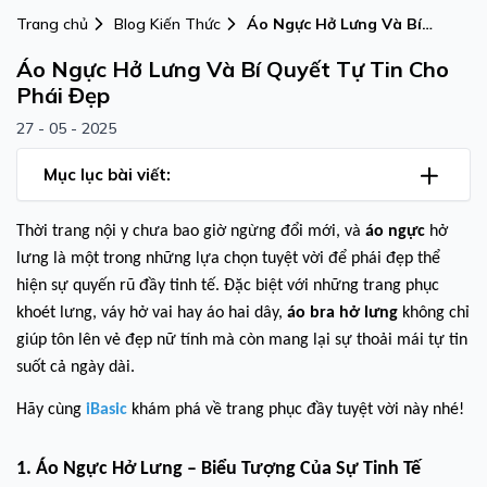
Trang chủ
Blog Kiến Thức
Áo Ngực Hở Lưng Và Bí
Quyết Tự Tin Cho Phái Đẹp
Áo Ngực Hở Lưng Và Bí Quyết Tự Tin Cho
Phái Đẹp
27 - 05 - 2025
Mục lục bài viết:
Thời trang nội y chưa bao giờ ngừng đổi mới, và
áo ngực
hở
lưng là một trong những lựa chọn tuyệt vời để phái đẹp thể
hiện sự quyến rũ đầy tinh tế. Đặc biệt với những trang phục
khoét lưng, váy hở vai hay áo hai dây,
áo bra hở lưng
không chỉ
giúp tôn lên vẻ đẹp nữ tính mà còn mang lại sự thoải mái tự tin
suốt cả ngày dài.
Hãy cùng
iBasic
khám phá về trang phục đầy tuyệt vời này nhé!
1. Áo Ngực Hở Lưng – Biểu Tượng Của Sự Tinh Tế