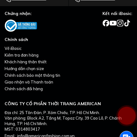
Chứng nhận:
Kết nối iBasic:
Chính sách
Về iBasic
Kiểm tra đơn hàng
Khách hàng thân thiết
Hướng dẫn chọn size
Chính sách bảo mật thông tin
Giao nhận và Thanh toán
Chính sách đổi hàng
CÔNG TY CỔ PHẦN THỜI TRANG AMERICAN
Địa chỉ: 25 Tôn Đản, P. Xóm Chiếu, TP. Hồ Chí Minh.
Văn phòng: Block A2, Tầng M, Topaz City, 39 Cao Lỗ, P. Chánh
Hưng, TP. Hồ Chí Minh.
MST: 0314803417
Email : info@americanfashion.com.vn