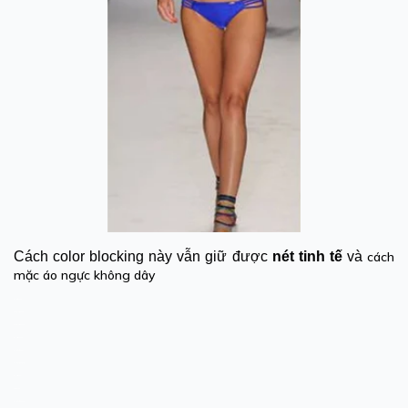
Cách color blocking này vẫn giữ được
nét tinh tế
và
cách
mặc áo ngực không dây
áo lót màu da
áo ngực màu da
áo ngực màu đen
áo lót màu đen
đồ lót nữ màu đỏ
đồ lót nữ màu trắng
áo lót màu đỏ
áo màu da
áo lót nữ màu đen