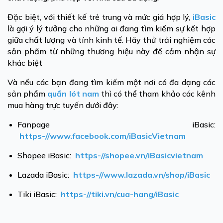
Đặc biệt, với thiết kế trẻ trung và mức giá hợp lý,
iBasic
là gợi ý lý tưởng cho những ai đang tìm kiếm sự kết hợp
giữa chất lượng và tính kinh tế. Hãy thử trải nghiệm các
sản phẩm từ những thương hiệu này để cảm nhận sự
khác biệt
Và nếu các bạn đang tìm kiếm một nơi có đa dạng các
sản phẩm
quần lót nam
thì có thể tham khảo các kênh
mua hàng trực tuyến dưới đây:
Fanpage iBasic:
https-//www.facebook.com/iBasicVietnam
Shopee iBasic:
https-//shopee.vn/iBasicvietnam
Lazada iBasic:
https-//www.lazada.vn/shop/iBasic
Tiki iBasic:
https-//tiki.vn/cua-hang/iBasic