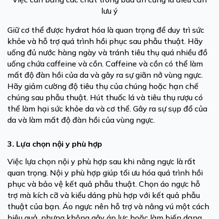
lưu ý
Giữ cơ thể được hydrat hóa là quan trọng để duy trì sức
khỏe và hỗ trợ quá trình hồi phục sau phẫu thuật. Hãy
uống đủ nước hàng ngày và tránh tiêu thụ quá nhiều đồ
uống chứa caffeine và cồn. Caffeine và cồn có thể làm
mất độ đàn hồi của da và gây ra sự giãn nở vùng ngực.
Hãy giảm cường độ tiêu thụ của chúng hoặc hạn chế
chúng sau phẫu thuật. Hút thuốc lá và tiêu thụ rượu có
thể làm hại sức khỏe da và cơ thể. Gây ra sự sụp đổ của
da và làm mất độ đàn hồi của vùng ngực.
3. Lựa chọn nội y phù hợp
Việc lựa chọn nội y phù hợp sau khi nâng ngực là rất
quan trọng. Nội y phù hợp giúp tối ưu hóa quá trình hồi
phục và bảo vệ kết quả phẫu thuật. Chọn áo ngực hỗ
trợ mà kích cỡ và kiểu dáng phù hợp với kết quả phẫu
thuật của bạn. Áo ngực nên hỗ trợ và nâng vú một cách
hiệu quả, nhưng không gây áp lực hoặc làm biến dạng