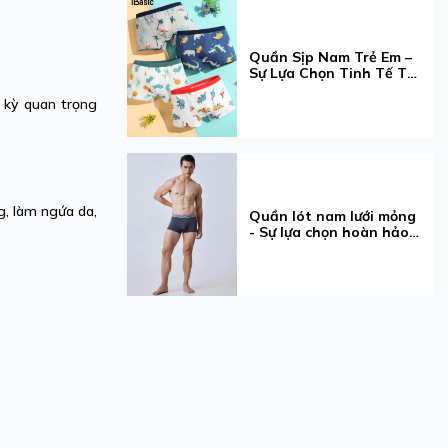
Quần Sịp Nam Trẻ Em –
Sự Lựa Chọn Tinh Tế Từ
iBasic Dành Cho Bé Yêu
 kỳ quan trọng
g, làm ngứa da,
Quần lót nam lưới mỏng
- Sự lựa chọn hoàn hảo
cho phái mạnh