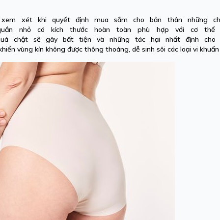
n xem xét khi quyết định mua sắm cho bản thân những c
quần nhỏ có kích thước hoàn toàn phù hợp với cơ th
 quá
chật
sẽ gây bất tiện và những tác hại nhất định cho 
hiến vùng kín không được thông thoáng, dễ sinh sôi các loại vi khuẩn 