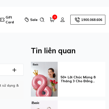
Gift
0
Sale
1900.068.606
Card
Tin liên quan
50+ Lời Chúc Mùng 8
Tháng 3 Cho Đồng
Nghiệp Ý Nghĩa Và Tinh
ết sử dụng &
Tế