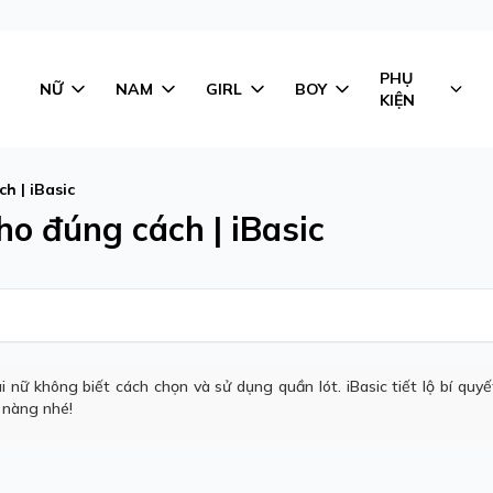
PHỤ
NỮ
NAM
GIRL
BOY
KIỆN
h | iBasic
ho đúng cách | iBasic
i nữ không biết cách chọn và sử dụng quần lót. iBasic tiết lộ bí quy
 nàng nhé!