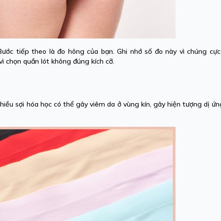
ớc tiếp theo là đo hông của bạn. Ghi nhớ số đo này vì chúng cực
ì chọn quần lót không đúng kích cỡ.
 nhiều sợi hóa học có thể gây viêm da ở vùng kín, gây hiện tượng dị ứn