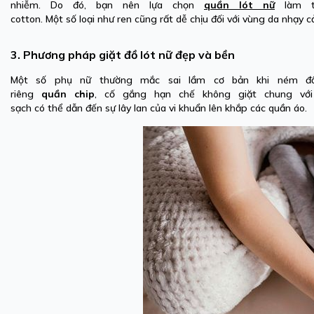
nhiễm. Do đó, bạn nên lựa chọn
quần lót nữ
làm từ
cotton. Một số loại như ren cũng rất dễ chịu đối với vùng da nhạy
3. Phương pháp giặt đồ lót nữ đẹp và bền
Một số phụ nữ thường mắc sai lầm cơ bản khi ném đồ 
riêng
quần chip
, cố gắng hạn chế không giặt chung với
sạch có thể dẫn đến sự lây lan của vi khuẩn lên khắp các quần áo.