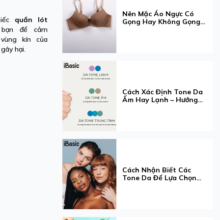
Nên Mặc Áo Ngực Có
hiếc
quần lót
Gọng Hay Không Gọng?
ể bạn để cảm
Hướng Dẫn Chọn Loại
Phù Hợp Nhất
vùng kín của
gây hại.
Cách Xác Định Tone Da
Ấm Hay Lạnh – Hướng
Dẫn Chi Tiết & Cách
Chọn Màu Phù Hợp
Cách Nhận Biết Các
Tone Da Để Lựa Chọn
Được Phong Cách Phù
Hợp