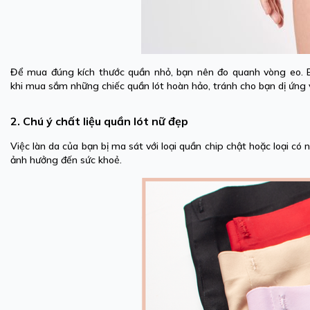
Để mua đúng kích thước quần nhỏ, bạn nên đo quanh vòng eo. Bư
khi mua sắm những chiếc quần lót hoàn hảo, tránh cho bạn dị ứng v
2. Chú ý chất liệu quần lót nữ đẹp
Việc làn da của bạn bị ma sát với loại quần chip chật hoặc loại có
ảnh hưởng đến sức khoẻ.