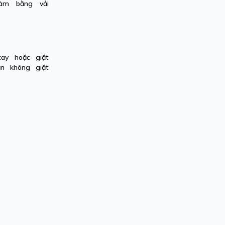
àm bằng vải
ay hoặc giặt
n không giặt