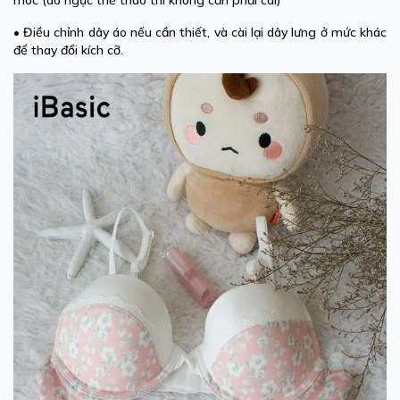
móc (áo ngực thể thao thì không cần phải cài)
• Điều chỉnh dây áo nếu cần thiết, và cài lại dây lưng ở mức khác
để thay đổi kích cỡ.