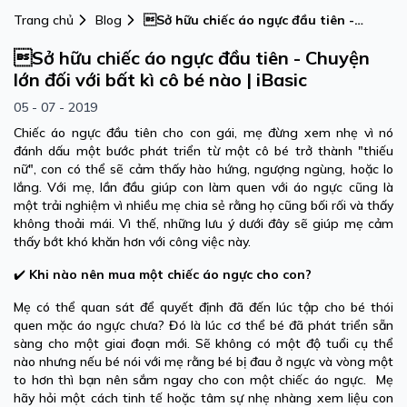
Trang chủ
Blog
Sở hữu chiếc áo ngực đầu tiên -
Chuyện lớn đối với bất kì cô bé nào |
Sở hữu chiếc áo ngực đầu tiên - Chuyện
iBasic
lớn đối với bất kì cô bé nào | iBasic
05 - 07 - 2019
Chiếc áo ngực đầu tiên cho con gái, mẹ đừng xem nhẹ vì nó
đánh dấu một bước phát triển từ một cô bé trở thành "thiếu
nữ", con có thể sẽ cảm thấy hào hứng, ngượng ngùng, hoặc lo
lắng. Với mẹ, lần đầu giúp con làm quen với áo ngực cũng là
một trải nghiệm vì nhiều mẹ chia sẻ rằng họ cũng bối rối và thấy
không thoải mái. Vì thế, những lưu ý dưới đây sẽ giúp mẹ cảm
thấy bớt khó khăn hơn với công việc này.
✔️
Khi nào nên mua một chiếc áo ngực cho con?
Mẹ có thể quan sát để quyết định đã đến lúc tập cho bé thói
quen mặc áo ngực chưa? Đó là lúc cơ thể bé đã phát triển sẵn
sàng cho một giai đoạn mới. Sẽ không có một độ tuổi cụ thể
nào nhưng nếu bé nói với mẹ rằng bé bị đau ở ngực và vòng một
to hơn thì bạn nên sắm ngay cho con một chiếc áo ngực. Mẹ
hãy hỏi một cách tinh tế hoặc tâm sự nhẹ nhàng xem liệu con