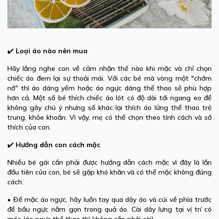
✔️
Loại áo nào nên mua
Hãy lắng nghe con về cảm nhận thế nào khi mặc và chỉ chọn
chiếc áo đem lại sự thoải mái. Với các bé mà vòng một "chớm
nở" thì áo dáng yếm hoặc áo ngực dáng thể thao sẽ phù hợp
hơn cả. Một số bé thích chiếc áo lót có độ dài tới ngang eo để
không gây chú ý nhưng số khác lại thích áo lửng thể thao trẻ
trung, khỏe khoắn. Vì vậy, mẹ có thể chọn theo tính cách và sở
thích của con.
✔️
Hướng dẫn con cách mặc
Nhiều bé gái cần phải được hướng dẫn cách mặc vì đây là lần
đầu tiên của con, bé sẽ gặp khó khăn và có thể mặc không đúng
cách.
• Để mặc áo ngực, hãy luồn tay qua dây áo và cúi về phía trước
để bầu ngực nằm gọn trong quả áo. Cài dây lưng tại vị trí có