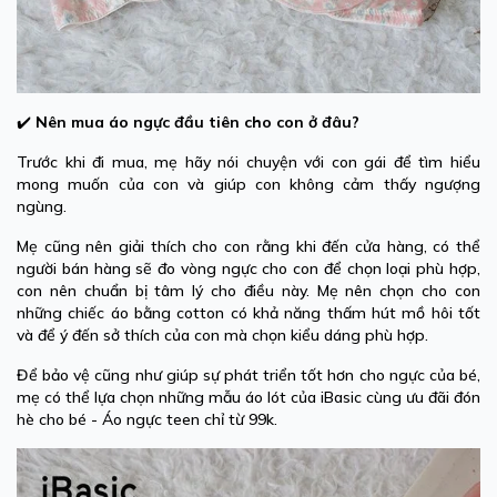
✔️
Nên mua áo ngực đầu tiên cho con ở đâu?
Trước khi đi mua, mẹ hãy nói chuyện với con gái để tìm hiểu
mong muốn của con và giúp con không cảm thấy ngượng
ngùng.
Mẹ cũng nên giải thích cho con rằng khi đến cửa hàng, có thể
người bán hàng sẽ đo vòng ngực cho con để chọn loại phù hợp,
con nên chuẩn bị tâm lý cho điều này. Mẹ nên chọn cho con
những chiếc áo bằng cotton có khả năng thấm hút mồ hôi tốt
và để ý đến sở thích của con mà chọn kiểu dáng phù hợp.
Để bảo vệ cũng như giúp sự phát triển tốt hơn cho ngực của bé,
mẹ có thể lựa chọn những mẫu áo lót của iBasic cùng ưu đãi đón
hè cho bé - Áo ngực teen chỉ từ 99k.