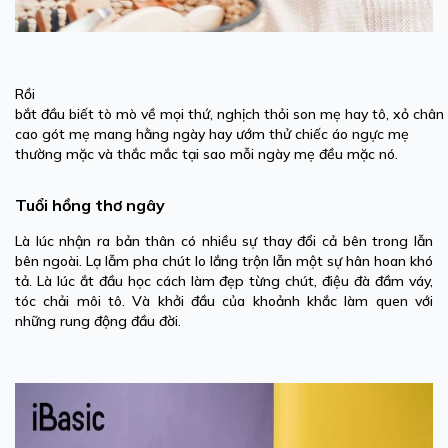
Rồi
bắt đầu biết tò mò về mọi thứ, nghịch thỏi son mẹ hay tô, xỏ chân
cao gót mẹ mang hằng ngày hay ướm thử chiếc áo ngực mẹ
thường mặc và thắc mắc tại sao mỗi ngày mẹ đều mặc nó.
Tuổi hồng thơ ngây
Là lúc nhận ra bản thân có nhiều sự thay đổi cả bên trong lẫn
bên ngoài. Lạ lẫm pha chút lo lắng trộn lẫn một sự hân hoan khó
tả. Là lúc ắt đầu học cách làm đẹp từng chút, điệu đà đầm váy,
tóc chải môi tô. Và khởi đầu của khoảnh khắc làm quen với
những rung động đầu đời.