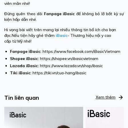
viên mãn nhé!
Đừng quên theo dõi
Fanpage iBasic
để không bỏ lỡ bất kỳ sự
kiện hấp dẫn nhé.
Hi vọng bài viết trên mang lại nhiều thông tin bổ ích cho bạn
đọc.Nếu tiện hãy ghé thăm
iBasic
- Thương hiệu nội y cao
cấp từ Mỹ nhé!
Fanpage iBasic:
https://www.facebook.com/iBasicVietnam
Shopee iBasic:
https://shopee.vn/ibasicvietnam
Lazada iBasic:
https://www.lazada.vn/shop/ibasic
Tiki iBasic:
https://tiki.vn/cua-hang/ibasic
Tin liên quan
Xem thêm