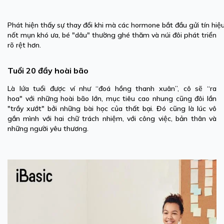
Phát hiện thấy sự thay đổi khi mà các hormone bắt đầu gửi tín hiệ
nốt mụn khó ưa, bé "dâu" thường ghé thăm và núi đôi phát triển
rõ rệt hơn.
Tuổi 20 đầy hoài bão
Là lứa tuổi được ví như “đoá hồng thanh xuân”, cô sẽ “ra
hoa" với những hoài bão lớn, mục tiêu cao nhung cũng đôi lần
"trầy xướt" bởi những bài học của thất bại. Đó cũng là lúc vô
gắn mình với hai chữ trách nhiệm, với công việc, bản thân và
những người yêu thương.