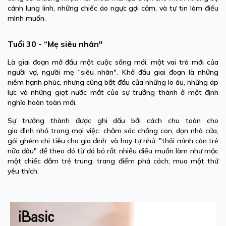
cánh lung linh, những chiếc áo ngực gợi cảm, và tự tin làm điều
mình muốn.
Tuổi 30 - “Mẹ siêu nhân"
Là giai đoạn mở đầu một cuộc sống mới, một vai trò mới của
người vợ, người mẹ “siêu nhân". Khở đầu giai đoạn là những
niềm hạnh phúc, nhưng cũng bắt đầu của những lo âu, những áp
lực và những giọt nước mắt của sự trưởng thành ở một định
nghĩa hoàn toàn mới.
Sự trưởng thành được ghi dấu bởi cách chu toàn cho
gia đình nhỏ trong mọi việc: chăm sóc chồng con, dọn nhà cửa,
gói ghém chi tiêu cho gia đình...và hay tự nhủ: "thôi mình còn trẻ
nữa đâu" để theo đó từ đó bỏ rất nhiều điều muốn làm như mặc
một chiếc đầm trẻ trung; trang điểm phá cách; mua một thứ
yêu thích.