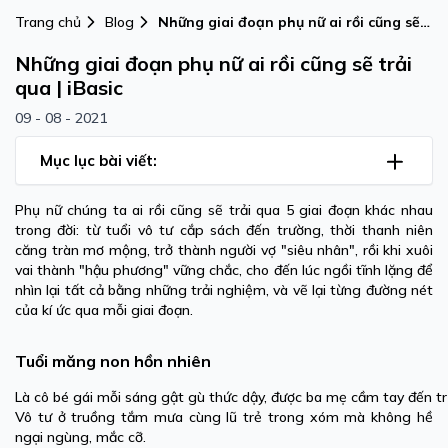
Trang chủ
Blog
Những giai đoạn phụ nữ ai rồi cũng sẽ
trải qua | iBasic
Những giai đoạn phụ nữ ai rồi cũng sẽ trải
qua | iBasic
09 - 08 - 2021
Mục lục bài viết:
Phụ nữ chúng ta ai rồi cũng sẽ trải qua 5 giai đoạn khác nhau
trong đời: từ tuổi vô tư cắp sách đến trường, thời thanh niên
căng tràn mơ mộng, trở thành người vợ "siêu nhân", rồi khi xuôi
vai thành "hậu phương" vững chắc, cho đến lúc ngồi tĩnh lặng để
nhìn lại tất cả bằng những trải nghiệm, và vẽ lại từng đường nét
của kí ức qua mỗi giai đoạn.
Tuổi măng non hồn nhiên
Là cô bé gái mỗi sáng gật gù thức dậy, được ba mẹ cầm tay đến t
Vô tư ở truồng tắm mưa cùng lũ trẻ trong xóm mà không hề
ngại ngùng, mắc cỡ.