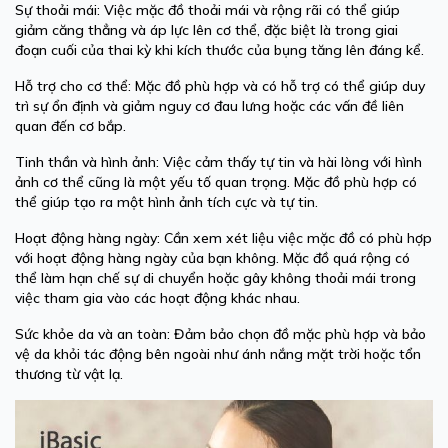
Sự thoải mái:
Việc mặc đồ thoải mái và rộng rãi có thể giúp
giảm căng thẳng và áp lực lên cơ thể, đặc biệt là trong giai
đoạn cuối của thai kỳ khi kích thước của bụng tăng lên đáng kể.
Hỗ trợ cho cơ thể
: Mặc đồ phù hợp và có hỗ trợ có thể giúp duy
trì sự ổn định và giảm nguy cơ đau lưng hoặc các vấn đề liên
quan đến cơ bắp.
Tinh thần và hình ảnh:
Việc cảm thấy tự tin và hài lòng với hình
ảnh cơ thể cũng là một yếu tố quan trọng. Mặc đồ phù hợp có
thể giúp tạo ra một hình ảnh tích cực và tự tin.
Hoạt động hàng ngày
: Cần xem xét liệu việc mặc đồ có phù hợp
với hoạt động hàng ngày của bạn không. Mặc đồ quá rộng có
thể làm hạn chế sự di chuyển hoặc gây không thoải mái trong
việc tham gia vào các hoạt động khác nhau.
Sức khỏe da và an toàn
: Đảm bảo chọn đồ mặc phù hợp và bảo
vệ da khỏi tác động bên ngoài như ánh nắng mặt trời hoặc tổn
thương từ vật lạ.