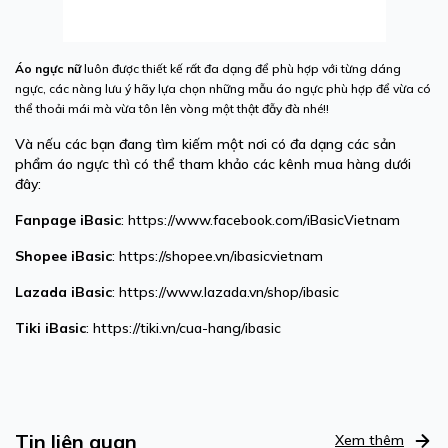
Áo
ngực
nữ
luôn được thiết kế rất đa dạng để phù hợp với từng dáng
ngực, các nàng lưu ý hãy lựa chọn những mẫu áo ngực phù hợp để vừa có
thể thoải mái mà vừa tôn lên vòng một thật đẫy đà nhé!!
Và nếu các bạn đang tìm kiếm một nơi có đa dạng các sản
phẩm
áo ngực
thì có thể tham khảo các kênh mua hàng dưới
đây:
Fanpage
iBasic
: https://www.facebook.com/iBasicVietnam
Shopee
iBasic
: https://shopee.vn/ibasicvietnam
Lazada
iBasic
: https://www.lazada.vn/shop/ibasic
Tiki
iBasic
: https://tiki.vn/cua-hang/ibasic
Tin liên quan
Xem thêm