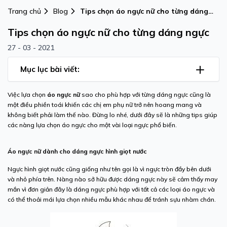
Trang chủ
Blog
Tips chọn áo ngực nữ cho từng dáng
ngực
Tips chọn áo ngực nữ cho từng dáng ngực
27 - 03 - 2021
Mục lục bài viết:
Việc lựa chọn
áo
ngực
nữ
sao cho phù hợp với từng dáng ngực cũng là
một điều phiền toái khiến các chị em phụ nữ trở nên hoang mang và
không biết phải làm thế nào. Đừng lo nhé, dưới đây sẽ là những tips giúp
các nàng lựa chọn áo ngực cho một vài loại ngực phổ biến.
Áo
ngực
nữ
dành cho dáng ngực hình giọt nước
Ngực hình giọt nước cũng giống như tên gọi là vì ngực tròn đầy bên dưới
và nhỏ phía trên. Nàng nào sở hữu được dáng ngực này sẽ cảm thấy may
mắn vì đơn giản đây là dáng ngực phù hợp với tất cả các loại áo ngực và
có thể thoải mái lựa chọn nhiều mẫu khác nhau để tránh sựu nhàm chán.