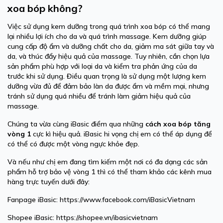
xoa bóp không?
Việc sử dụng kem dưỡng trong quá trình xoa bóp có thể mang
lại nhiều lợi ích cho da và quá trình massage. Kem dưỡng giúp
cung cấp độ ẩm và dưỡng chất cho da, giảm ma sát giữa tay và
da, và thúc đẩy hiệu quả của massage. Tuy nhiên, cần chọn lựa
sản phẩm phù hợp với loại da và kiểm tra phản ứng của da
trước khi sử dụng. Điều quan trọng là sử dụng một lượng kem
dưỡng vừa đủ để đảm bảo làn da được ẩm và mềm mại, nhưng
tránh sử dụng quá nhiều để tránh làm giảm hiệu quả của
massage.
Chúng ta vừa cùng iBasic điểm qua những
cách xoa bóp tăng
vòng 1
cực kì hiệu quả. iBasic hi vọng chị em có thể áp dụng để
có thể có được một vòng ngực khỏe đẹp.
Và nếu như chị em đang tìm kiếm một nơi có đa dạng các sản
phẩm hỗ trợ bảo vệ vòng 1 thì có thể tham khảo các kênh mua
hàng trực tuyến dưới đây:
Fanpage iBasic:
https://www.facebook.com/iBasicVietnam
Shopee iBasic:
https://shopee.vn/ibasicvietnam