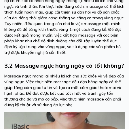
độ chăm sóc cá nhân hàng ngày, mang lại nhiều lợi ích cho vùng
ngực và tinh thần. Khi thực hiện đúng cách, massage có thể kích
thích tuần hoàn máu, giúp cải thiện sự đàn hồi và độ săn chắc
của da, đồng thời giảm căng thẳng và căng cơ trong vùng ngực.
Tuy nhiên, điều quan trọng cần nhớ là việc massage một mình
không đủ để tăng kích thước vòng 1 một cách đáng kể. Để đạt
được kết quả mong muốn, việc kết hợp massage với các biện
pháp khác như chế độ dinh dưỡng cân đối, tập luyện thể dục
định kỳ tập trung vào vùng ngực, và sử dụng các sản phẩm hỗ
trợ được khuyến nghị là cần thiết.
3.2 Massage ngực hàng ngày có tốt không?
Massage ngực mang lại nhiều lợi ích cho sức khỏe và vẻ đẹp của
vùng ngực. Việc thực hiện massage đều đặn hàng ngày có thể
giúp tăng cảm giác tự tin và tạo ra một cảm giác thoải mái và
hạnh phúc. Để đạt được kết quả tốt nhất và tránh gây tổn
thương cho da và mô cơ bắp, việc thực hiện massage cần phải
đúng kỹ thuật và sử dụng áp lực nhẹ.