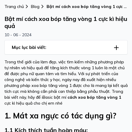
Trang chủ
Blog
Bật mí cách xoa bóp tăng vòng 1 cực kì
hiệu quả
Bật mí cách xoa bóp tăng vòng 1 cực kì hiệu
quả
10 - 06 - 2024
Mục lục bài viết:
Trong thế giới của làm đẹp, việc tìm kiếm những phương pháp
tự nhiên và hiệu quả để tăng kích thước vòng 1 luôn là một chủ
đề được phụ nữ quan tâm và tìm hiểu. Với sự phát triển của
công nghệ và kiến thức y học, ngày nay đã xuất hiện nhiều
phương pháp xoa bóp tăng vòng 1 được cho là mang lại kết quả
tích cực mà không cần phải can thiệp bằng phẫu thuật. Trong
bài viết này, hãy để iBasic bật mí
cách xoa bóp tăng vòng 1
cực kì hiệu quả cho chị em nhé
1. Mát xa ngực có tác dụng gì?
1.1 Kích thích tuần hoàn máu: