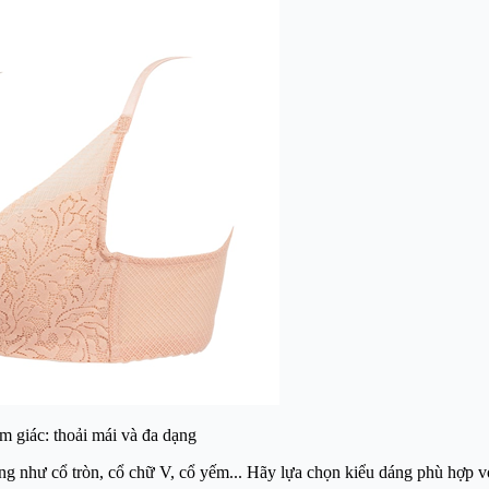
m giác: thoải mái và đa dạng
áng như cổ tròn, cổ chữ V, cổ yếm... Hãy lựa chọn kiểu dáng phù hợp v