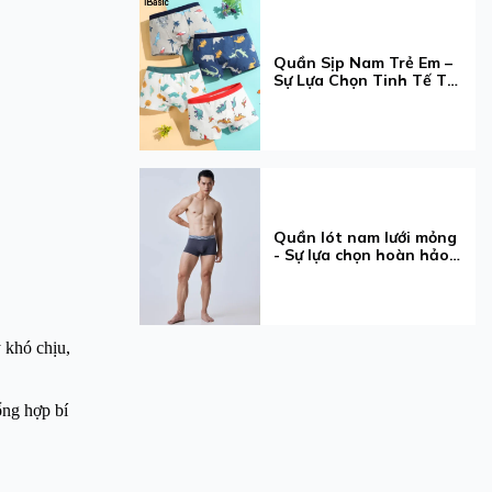
Quần Sịp Nam Trẻ Em –
Sự Lựa Chọn Tinh Tế Từ
iBasic Dành Cho Bé Yêu
Quần lót nam lưới mỏng
- Sự lựa chọn hoàn hảo
cho phái mạnh
 khó chịu,
ổng hợp bí