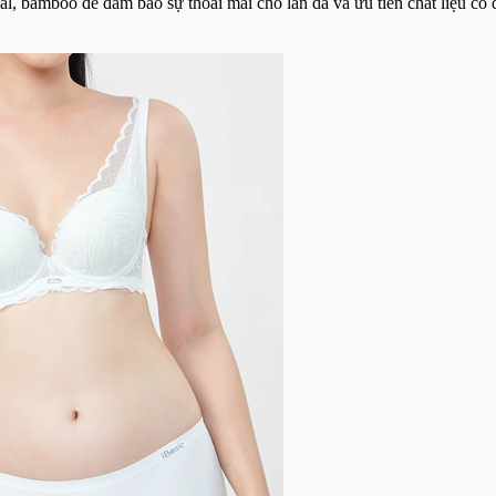
l, bamboo để đảm bảo sự thoải mái cho làn da và ưu tiên chất liệu có đ