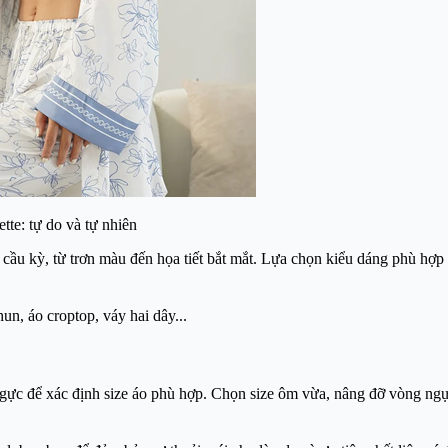
ette: tự do và tự nhiên
ến cầu kỳ, từ trơn màu đến họa tiết bắt mắt. Lựa chọn kiểu dáng phù hợ
un, áo croptop, váy hai dây...
gực để xác định size áo phù hợp. Chọn size ôm vừa, nâng đỡ vòng ng