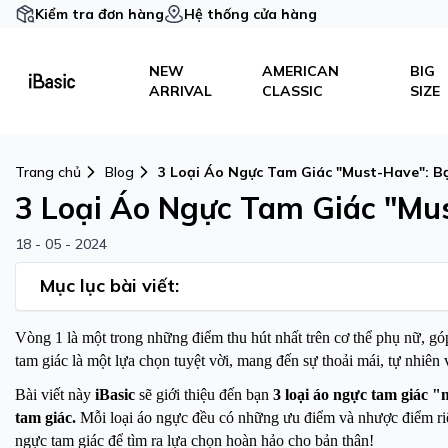
Kiểm tra đơn hàng
Hệ thống cửa hàng
NEW
AMERICAN
BIG
ARRIVAL
CLASSIC
SIZE
Trang chủ
Blog
3 Loại Áo Ngực Tam Giác "Must-Have": B
3 Loại Áo Ngực Tam Giác "Mu
18 - 05 - 2024
Mục lục bài viết:
Vòng 1 là một trong những điểm thu hút nhất trên cơ thể phụ nữ, góp
tam giác là một lựa chọn tuyệt vời, mang đến sự thoải mái, tự nhiên
Bài viết này
iBasic
sẽ giới thiệu đến bạn
3 loại áo ngực tam giác "
tam giác
.
Mỗi loại áo ngực đều có những ưu điểm và nhược điểm riê
ngực tam giác để tìm ra lựa chọn hoàn hảo cho bản thân!