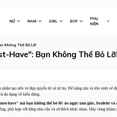
PHỤ
NỮ
NAM
GIRL
BOY
KIỆN
ạn Không Thể Bỏ Lỡ!
st-Have": Bạn Không Thể Bỏ Lỡ
 phần tạo nên vẻ đẹp quyến rũ và tự tin. Để nâng niu và tôn vinh vẻ đ
 và đa dạng về kiểu dáng.
must-have" mà bạn không thể bỏ lỡ: áo ngực tam giác, bralette và
ng, phù hợp với từng nhu cầu và sở thích khác nhau. Hãy cùng khám p