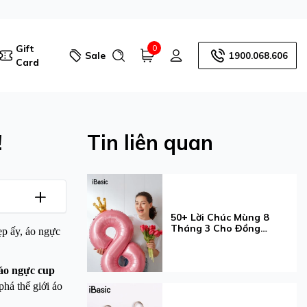
Gift
0
Sale
1900.068.606
Card
!
Tin liên quan
50+ Lời Chúc Mùng 8
Tháng 3 Cho Đồng
ẹp ấy, áo ngực
Nghiệp Ý Nghĩa Và Tinh
Tế
 áo ngực cup
há thế giới áo