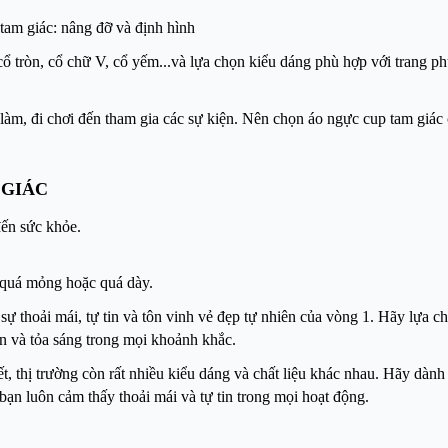
tam giác: nâng đỡ và định hình
ổ tròn, cổ chữ V, cổ yếm...và lựa chọn kiểu dáng phù hợp với trang ph
làm, đi chơi đến tham gia các sự kiện. Nên chọn áo ngực cup tam giác 
 GIÁC
ến sức khỏe.
 quá mỏng hoặc quá dày.
ự thoải mái, tự tin và tôn vinh vẻ đẹp tự nhiên của vòng 1. Hãy lựa ch
in và tỏa sáng trong mọi khoảnh khắc.
iết, thị trường còn rất nhiều kiểu dáng và chất liệu khác nhau. Hãy dành 
bạn luôn cảm thấy thoải mái và tự tin trong mọi hoạt động.