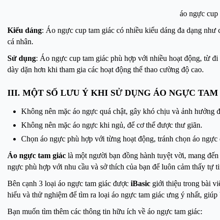
áo ngực cup 
Kiểu dáng
: Áo ngực cup tam giác có nhiều kiểu dáng đa dạng như c
cá nhân.
Sử dụng
: Áo ngực cup tam giác phù hợp với nhiều hoạt động, từ đi 
dày dặn hơn khi tham gia các hoạt động thể thao cường độ cao.
III. MỘT SỐ LƯU Ý KHI SỬ DỤNG ÁO NGỰC TAM
Không nên mặc áo ngực quá chật, gây khó chịu và ảnh hưởng đ
Không nên mặc áo ngực khi ngủ, để cơ thể được thư giãn.
Chọn áo ngực phù hợp với từng hoạt động, tránh chọn áo ngực
Áo ngực tam giác
là một người bạn đồng hành tuyệt vời, mang đến s
ngực phù hợp với nhu cầu và sở thích của bạn để luôn cảm thấy tự t
Bên cạnh 3 loại áo ngực tam giác được
iBasic
giới thiệu trong bài v
hiểu và thử nghiệm để tìm ra loại áo ngực tam giác ưng ý nhất, giúp 
Bạn muốn tìm thêm các thông tin hữu ích về áo ngực tam giác: