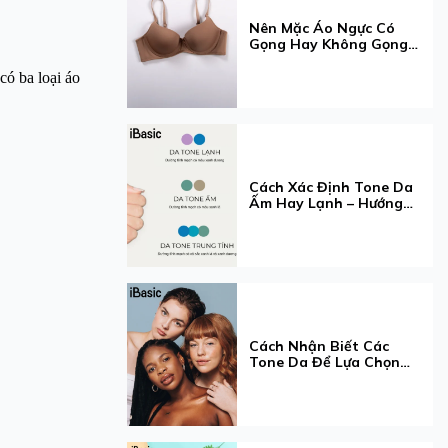
Nên Mặc Áo Ngực Có
Gọng Hay Không Gọng?
Hướng Dẫn Chọn Loại
Phù Hợp Nhất
có ba loại áo
Cách Xác Định Tone Da
Ấm Hay Lạnh – Hướng
Dẫn Chi Tiết & Cách
Chọn Màu Phù Hợp
Cách Nhận Biết Các
Tone Da Để Lựa Chọn
Được Phong Cách Phù
Hợp