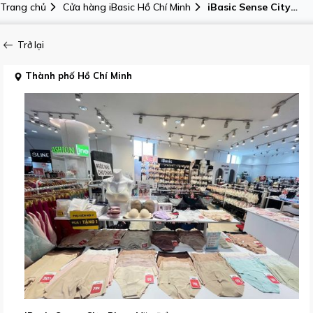
Trang chủ
Cửa hàng iBasic Hồ Chí Minh
iBasic Sense City
Phạm Văn Đồng,
Tầng 2 - Cửa hàng
Trở lại
nội y - 240 – 242 Kha
Vạn Cân, Phường
Thành phố Hồ Chí Minh
Hiệp Bình (cũ:
Phường Hiệp Bình
Chánh, TP Thủ Đức),
Thành phố Hồ Chí
Minh