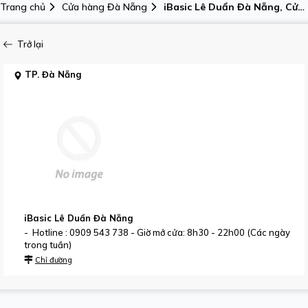
Trang chủ
Cửa hàng Đà Nẵng
iBasic Lê Duẩn Đà Nẵng, Cửa
hàng nội y - 248 Lê Duẩn,
Phường Thanh Khê (Phường
Trở lại
Tân Chính, Quận Thanh Khê
cũ), TP. Đà Nẵng
TP. Đà Nẵng
iBasic Lê Duẩn Đà Nẵng
- Hotline : 0909 543 738 - Giờ mở cửa: 8h30 - 22h00 (Các ngày
trong tuần)
Chỉ đường