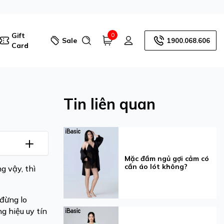
Gift
0
Sale
1900.068.606
Card
Tin liên quan
Mặc đầm ngủ gợi cảm có
cần áo lót không?
g vậy, thì
đừng lo
g hiệu uy tín