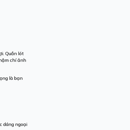
i. Quần lót
 thậm chí ảnh
rọng là bạn
óc dáng ngoại