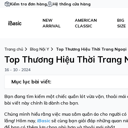
Kiểm tra đơn hàng
Hệ thống cửa hàng
NEW
AMERICAN
BIG
ARRIVAL
CLASSIC
SIZE
Trang chủ
Blog Nội Y
Top Thương Hiệu Thời Trang Ngoại 
Top Thương Hiệu Thời Trang 
16 - 10 - 2024
Mục lục bài viết:
Bạn đang tìm kiếm một chiếc quần lót vừa vặn, thoải mái
bài viết này chính là dành cho bạn.
Chúng mình hiểu rằng việc mua sắm quần áo cho người có 
lắng! Hôm nay,
iBasic
sẽ cùng bạn giải đáp những quan niệm
để bạn có thêm lựa chọn phù hợp và thoải mái nhất.