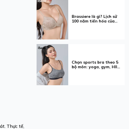
Brassiere là gì? Lịch sử
100 năm tiến hóa của
chiếc áo ngực
Chọn sports bra theo 5
bộ môn: yoga, gym, HIIT,
pilates
t. Thực tế,