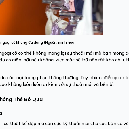
ngoại cỡ không đa dạng (Nguồn: minh họa)
oại cỡ có thể không mang lại sự thoải mái mà bạn mong đợ
ộ co giãn, bởi nếu không, việc mặc sẽ trở nên rất khó chịu,
hơn các loại trang phục thông thường. Tuy nhiên, điều quan t
cao không luôn luôn đi kèm với sự thoải mái và bền bỉ.
 Không Thể Bỏ Qua
ua
hỉ có thiết kế đẹp mà còn cực kỳ thoải mái cho các bạn có v