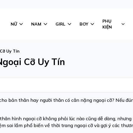
PHỤ
NỮ
NAM
GIRL
BOY
KIỆN
Cỡ Uy Tín
Ngoại Cỡ Uy Tín
 cho bản thân hay người thân có cân nặng ngoại cỡ? Nếu đún
thân hình ngoại cỡ không phải lúc nào cũng dễ dàng, nhưng 
 sai lầm phổ biến về thời trang ngoại cỡ và gợi ý các thươn