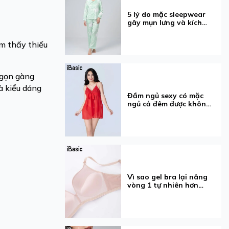
5 lý do mặc sleepwear
gây mụn lưng và kích
ứng
ảm thấy thiếu
 gọn gàng
à kiểu dáng
Đầm ngủ sexy có mặc
ngủ cả đêm được không?
5 điều cần biết
Vì sao gel bra lại nâng
vòng 1 tự nhiên hơn
mút?