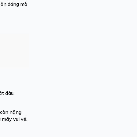
 tôn dáng mà
ất đâu.
ó cân nặng
 mấy vui vẻ.