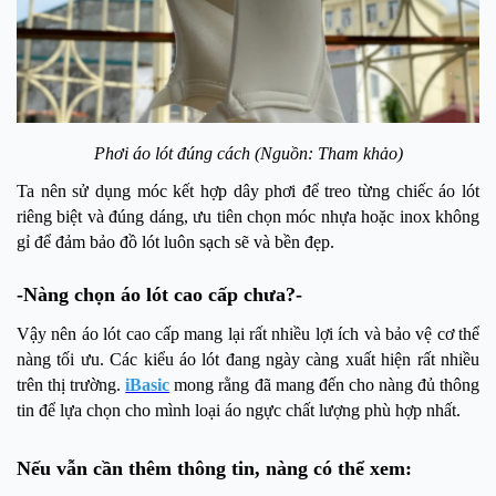
Phơi áo lót đúng cách (Nguồn: Tham khảo)
Ta nên sử dụng móc kết hợp dây phơi để treo từng chiếc áo lót
riêng biệt và đúng dáng, ưu tiên chọn móc nhựa hoặc inox không
gỉ để đảm bảo đồ lót luôn sạch sẽ và bền đẹp.
-Nàng chọn áo lót cao cấp chưa?-
Vậy nên áo lót cao cấp mang lại rất nhiều lợi ích và bảo vệ cơ thể
nàng tối ưu. Các kiểu áo lót đang ngày càng xuất hiện rất nhiều
trên thị trường.
iBasic
mong rằng đã mang đến cho nàng đủ thông
tin để lựa chọn cho mình loại áo ngực chất lượng phù hợp nhất.
Nếu vẫn cần thêm thông tin, nàng có thể xem: