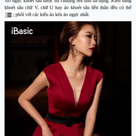
Áo ngực khoét sâu được ưa chuộng bởi tính đa dụng. Kiểu dáng
khoét sâu chữ V, chữ U hay áo khoét sâu liền thân đều có thể
dùng phối với các kiểu áo kén áo ngực nhất.