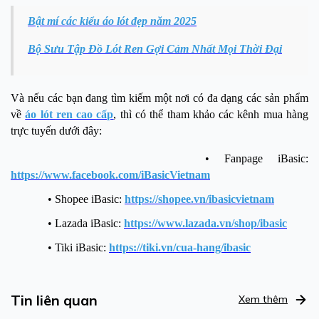
Bật mí các kiểu áo lót đẹp năm 2025
Bộ Sưu Tập Đồ Lót Ren Gợi Cảm Nhất Mọi Thời Đại
Và nếu các bạn đang tìm kiếm một nơi có đa dạng các sản phẩm
về
áo lót ren cao cấp
, thì có thể tham khảo các kênh mua hàng
trực tuyến dưới đây:
• Fanpage iBasic:
https://www.facebook.com/iBasicVietnam
• Shopee iBasic:
https://shopee.vn/ibasicvietnam
• Lazada iBasic:
https://www.lazada.vn/shop/ibasic
• Tiki iBasic:
https://tiki.vn/cua-hang/ibasic
Tin liên quan
Xem thêm