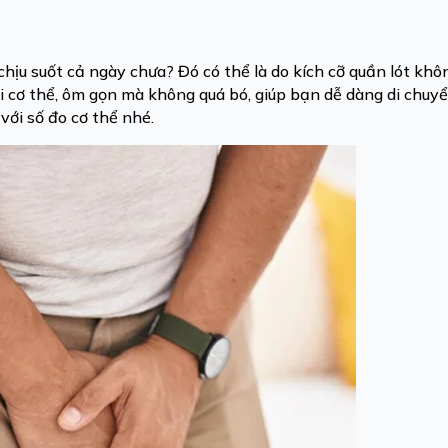
hịu suốt cả ngày chưa? Đó có thể là do kích cỡ quần lót kh
i cơ thể, ôm gọn mà không quá bó, giúp bạn dễ dàng di chuyể
với số đo cơ thể nhé.