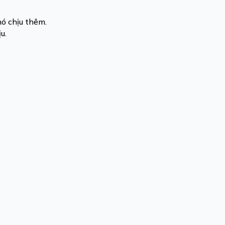
hó chịu thêm.
ịu.