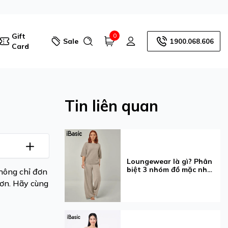
Gift
0
Sale
1900.068.606
Card
Tin liên quan
Loungewear là gì? Phân
biệt 3 nhóm đồ mặc nhà
không chỉ đơn
dễ nhầm
hơn. Hãy cùng