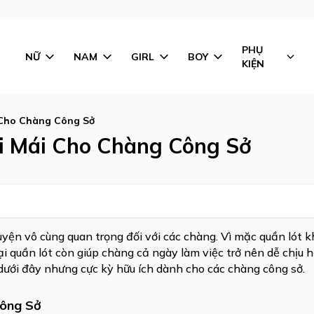
PHỤ
NỮ
NAM
GIRL
BOY
KIỆN
 Cho Chàng Công Sở
i Mái Cho Chàng Công Sở
huyện vô cùng quan trọng đối với các chàng. Vì mặc quần lót 
ại quần lót còn giúp chàng cả ngày làm việc trở nên dễ chịu 
ưới đây nhưng cực kỳ hữu ích dành cho các chàng công sở.
Công Sở