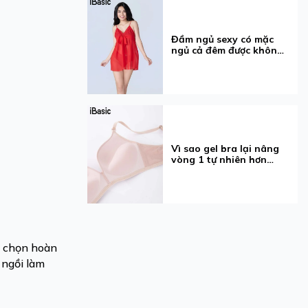
Đầm ngủ sexy có mặc
ngủ cả đêm được không?
5 điều cần biết
Vì sao gel bra lại nâng
vòng 1 tự nhiên hơn
mút?
a chọn hoàn
 ngồi làm