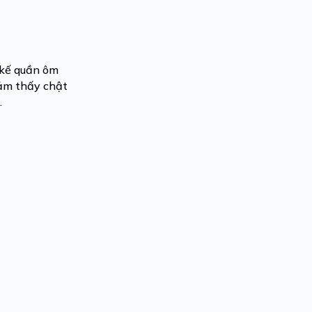
 kế quần ôm
cảm thấy chật
c.