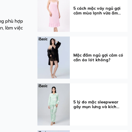
5 cách mặc váy ngủ gợi
cảm mùa lạnh vừa ấm
vừa xinh
ông phù hợp
n, làm việc
Mặc đầm ngủ gợi cảm có
cần áo lót không?
5 lý do mặc sleepwear
gây mụn lưng và kích
ứng