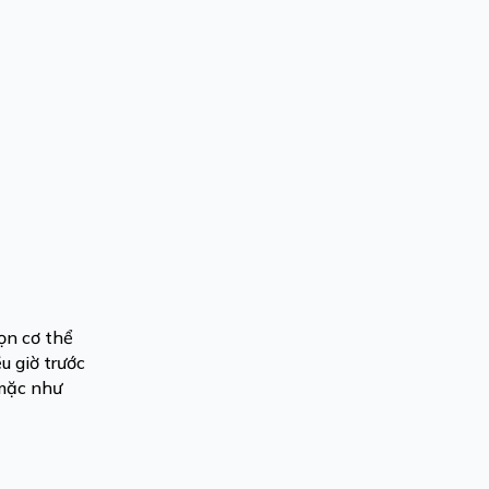
ọn cơ thể
u giờ trước
 mặc như