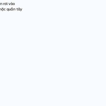
n rơi vào
 mặc quần tây