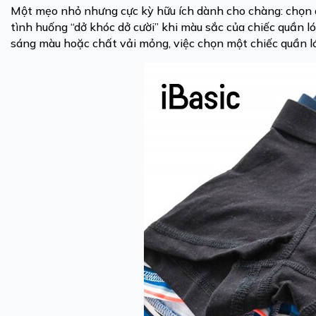
Một mẹo nhỏ nhưng cực kỳ hữu ích dành cho chàng: chọn q
tình huống “dở khóc dở cười” khi màu sắc của chiếc quần lót
sáng màu hoặc chất vải mỏng, việc chọn một chiếc quần ló