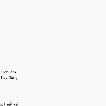
lịch lãm,
g hay đứng
, thiết kế