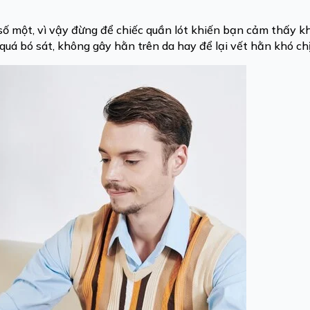
n số một, vì vậy đừng để chiếc quần lót khiến bạn cảm thấy k
quá bó sát, không gây hằn trên da hay để lại vết hằn khó ch