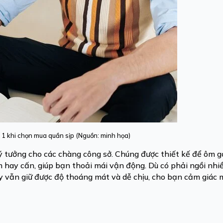
số 1 khi chọn mua quần sịp (Nguồn: minh họa)
lý tưởng cho các chàng công sở. Chúng được thiết kế để ôm g
hay cấn, giúp bạn thoải mái vận động. Dù có phải ngồi nhiề
ay vẫn giữ được độ thoáng mát và dễ chịu, cho bạn cảm giác