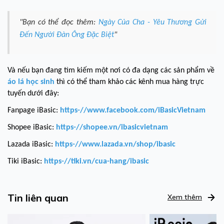
"Bạn có thể đọc thêm:
Ngày Của Cha - Yêu Thương Gửi
Đến Người Đàn Ông Đặc Biệt
"
Và nếu bạn đang tìm kiếm một nơi có đa dạng các sản phẩm về
áo
lá học sinh
thì có thể tham khảo các kênh mua hàng trực
tuyến dưới đây:
Fanpage iBasic:
https-//www.facebook.com/iBasicVietnam
Shopee iBasic:
https-//shopee.vn/ibasicvietnam
Lazada iBasic:
https-//www.lazada.vn/shop/ibasic
Tiki iBasic:
https-//tiki.vn/cua-hang/ibasic
Tin liên quan
Xem thêm