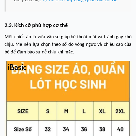
"Gợi ý cho mẹ:
Tự Tin Diện Váy Cùng Quần Đùi Lót Nữ
"
2.3. Kích cỡ phù hợp cơ thể
Một chiếc áo lá vừa vặn sẽ giúp bé thoải mái và tránh gây khó
chịu. Mẹ nên lựa chọn theo số đo vòng ngực và chiều cao của
bé để đảm bảo sự dễ chịu khi mặc.